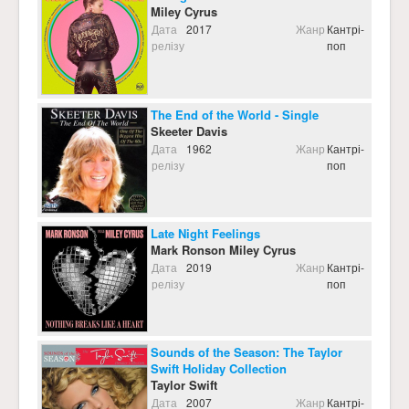
Miley Cyrus
Дата
2017
Жанр
Кантрі-
релізу
поп
The End of the World - Single
Skeeter Davis
Дата
1962
Жанр
Кантрі-
релізу
поп
Late Night Feelings
Mark Ronson Miley Cyrus
Дата
2019
Жанр
Кантрі-
релізу
поп
Sounds of the Season: The Taylor
Swift Holiday Collection
Taylor Swift
Дата
2007
Жанр
Кантрі-