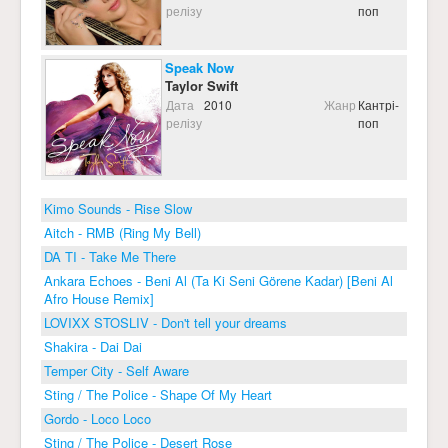
релізу
поп
Speak Now
Taylor Swift
Дата
2010
Жанр
Кантрі-
релізу
поп
Kimo Sounds - Rise Slow
Aitch - RMB (Ring My Bell)
DA TI - Take Me There
Ankara Echoes - Beni Al (Ta Ki Seni Görene Kadar) [Beni Al
Afro House Remix]
LOVIXX STOSLIV - Don't tell your dreams
Shakira - Dai Dai
Temper City - Self Aware
Sting / The Police - Shape Of My Heart
Gordo - Loco Loco
Sting / The Police - Desert Rose