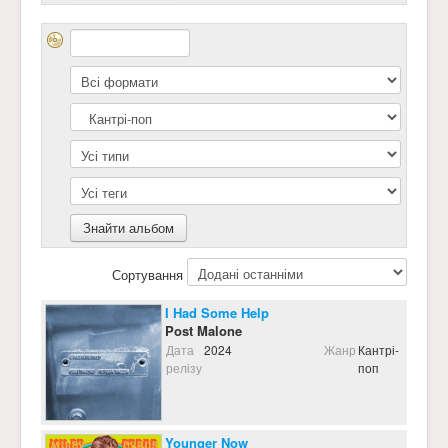
Сортування
I Had Some Help
Post Malone
Дата
2024
Жанр
Кантрі-
релізу
поп
Younger Now