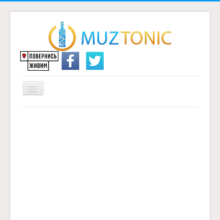
Перемикач
навігації
Головна
Надіслати переклад