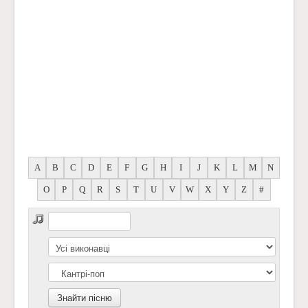
A
B
C
D
E
F
G
H
I
J
K
L
M
N
O
P
Q
R
S
T
U
V
W
X
Y
Z
#