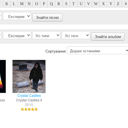
J
K
L
M
N
O
P
Q
R
S
T
U
V
W
X
Y
Z
#
Сортування
e
Crystal Castles
ess
Crystal Castles II
2010