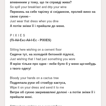
впевненим у тому, що ти справді жива?
So spill your breakfast and drip your wine
Перекинь на себе тарілку зі сніданком, пролий вино на
свою сукню -
Just wear that dress when you dine
А потім зніми її і прийшли до мене.
P I X I E S
(Пі-Ай-Екс-Ай-І-Ес - PIXIES)
Sitting here wishing on a cement floor
Сидячи тут, на холодній бетонній підлозі,
Just wishing that I had just something you wore
Я мрію тільки про одне - якби було б у мене що-небудь
з твого одягу!
Bloody your hands on a cactus tree
Подряпала руки об стовбур кактуса,
Wipe it on your dress and send it to me
Витри об сукню закривавлені долоні - а потім зніми її і
прийшли мені.