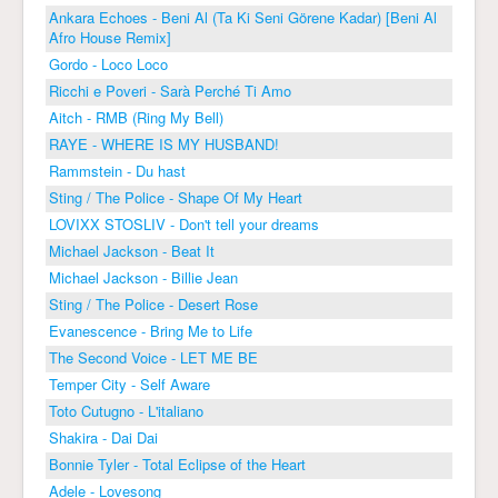
Ankara Echoes - Beni Al (Ta Ki Seni Görene Kadar) [Beni Al
Afro House Remix]
Gordo - Loco Loco
Ricchi e Poveri - Sarà Perché Ti Amo
Aitch - RMB (Ring My Bell)
RAYE - WHERE IS MY HUSBAND!
Rammstein - Du hast
Sting / The Police - Shape Of My Heart
LOVIXX STOSLIV - Don't tell your dreams
Michael Jackson - Beat It
Michael Jackson - Billie Jean
Sting / The Police - Desert Rose
Evanescence - Bring Me to Life
The Second Voice - LET ME BE
Temper City - Self Aware
Toto Cutugno - L'italiano
Shakira - Dai Dai
Bonnie Tyler - Total Eclipse of the Heart
Adele - Lovesong