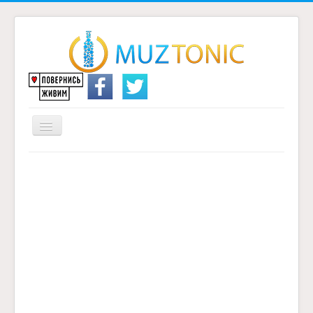
Перемикач
навігації
Головна
Надіслати переклад