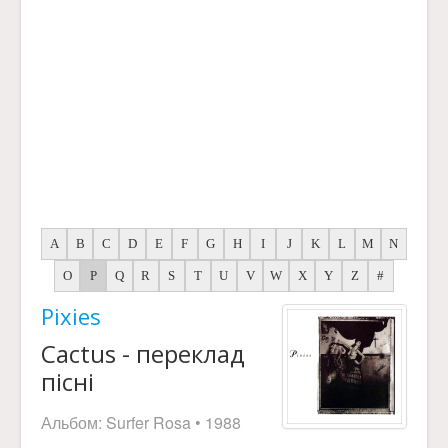
A
B
C
D
E
F
G
H
I
J
K
L
M
N
O
P
Q
R
S
T
U
V
W
X
Y
Z
#
Pixies
Cactus - переклад
пісні
Альбом:
Surfer Rosa
• 1988