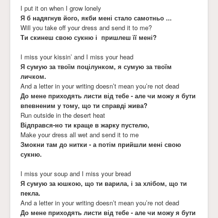
I put it on when I grow lonely
Я б надягнув його, якби мені стало самотньо ...
Will you take off your dress and send it to me?
Ти скинеш свою сукню і пришлеш її мені?
I miss your kissin’ and I miss your head
Я сумую за твоїм поцілунком, я сумую за твоїм
личком.
And a letter in your writing doesn’t mean you’re not dead
До мене приходять листи від тебе - але чи можу я бути
впевненим у тому, що ти справді жива?
Run outside in the desert heat
Відправся-но ти краще в жарку пустелю,
Make your dress all wet and send it to me
Змокни там до нитки - а потім прийшли мені свою
сукню.
I miss your soup and I miss your bread
Я сумую за юшкою, що ти варила, і за хлібом, що ти
пекла.
And a letter in your writing doesn’t mean you’re not dead
До мене приходять листи від тебе - але чи можу я бути