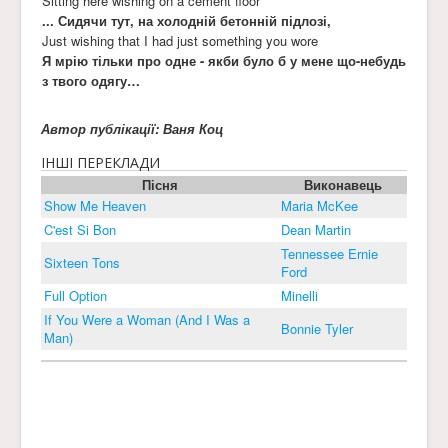
Sitting here wishing on a cement floor
... Сидячи тут, на холодній бетонній підлозі,
Just wishing that I had just something you wore
Я мрію тільки про одне - якби було б у мене що-небудь
з твого одягу…
Автор публікації: Ваня Коц
ІНШІ ПЕРЕКЛАДИ
Пісня
Виконавець
Show Me Heaven
Maria McKee
C'est Si Bon
Dean Martin
Tennessee Ernie
Sixteen Tons
Ford
Full Option
Minelli
If You Were a Woman (And I Was a
Bonnie Tyler
Man)