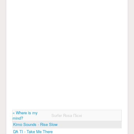
« Where is my
Surfer Rosa Пісні
mind?
Kimo Sounds - Rise Slow
DA TI - Take Me There