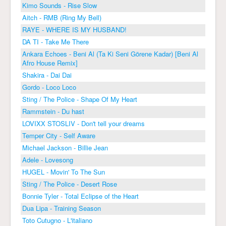
Kimo Sounds - Rise Slow
Aitch - RMB (Ring My Bell)
RAYE - WHERE IS MY HUSBAND!
DA TI - Take Me There
Ankara Echoes - Beni Al (Ta Ki Seni Görene Kadar) [Beni Al
Afro House Remix]
Shakira - Dai Dai
Gordo - Loco Loco
Sting / The Police - Shape Of My Heart
Rammstein - Du hast
LOVIXX STOSLIV - Don't tell your dreams
Temper City - Self Aware
Michael Jackson - Billie Jean
Adele - Lovesong
HUGEL - Movin' To The Sun
Sting / The Police - Desert Rose
Bonnie Tyler - Total Eclipse of the Heart
Dua Lipa - Training Season
Toto Cutugno - L'italiano