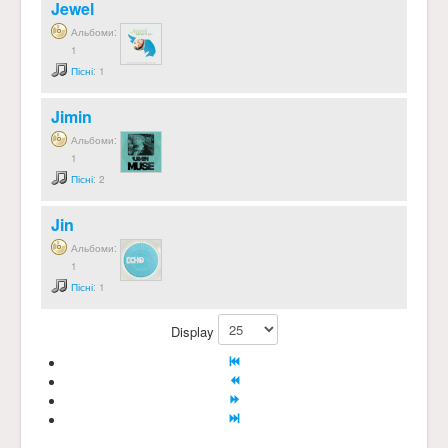
Jewel
Альбоми:
1
Пісні
: 1
Jimin
Альбоми:
1
Пісні
: 2
Jin
Альбоми:
1
Пісні
: 1
Display