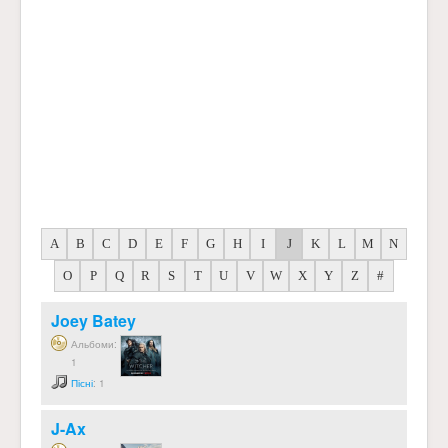
A
B
C
D
E
F
G
H
I
J
K
L
M
N
O
P
Q
R
S
T
U
V
W
X
Y
Z
#
Joey Batey
Альбоми:
1
Пісні
: 1
J-Ax