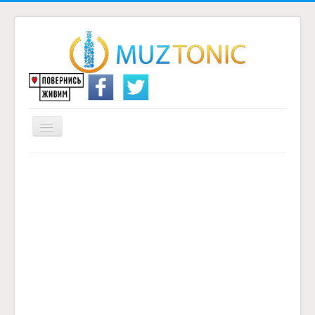
Перемикач
навігації
Головна
Надіслати переклад