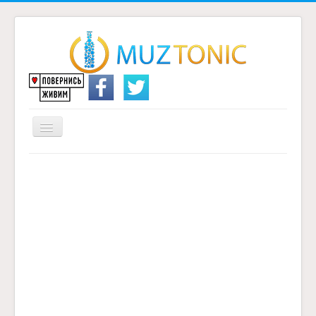
Перемикач
навігації
Головна
Надіслати переклад