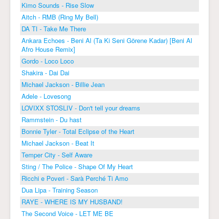
Kimo Sounds - Rise Slow
Aitch - RMB (Ring My Bell)
DA TI - Take Me There
Ankara Echoes - Beni Al (Ta Ki Seni Görene Kadar) [Beni Al
Afro House Remix]
Gordo - Loco Loco
Shakira - Dai Dai
Michael Jackson - Billie Jean
Adele - Lovesong
LOVIXX STOSLIV - Don't tell your dreams
Rammstein - Du hast
Bonnie Tyler - Total Eclipse of the Heart
Michael Jackson - Beat It
Temper City - Self Aware
Sting / The Police - Shape Of My Heart
Ricchi e Poveri - Sarà Perché Ti Amo
Dua Lipa - Training Season
RAYE - WHERE IS MY HUSBAND!
The Second Voice - LET ME BE