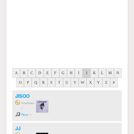
A
B
C
D
E
F
G
H
I
J
K
L
M
N
O
P
Q
R
S
T
U
V
W
X
Y
Z
#
JISOO
Альбоми:
1
Пісні
: 1
JJ