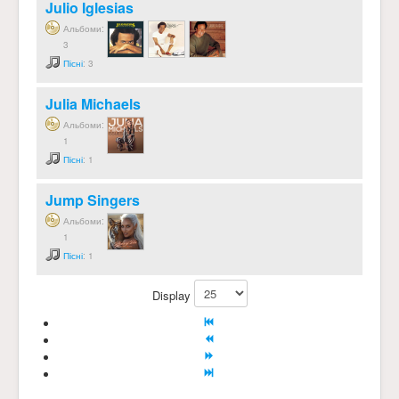
Julio Iglesias
Альбоми:
3
Пісні
: 3
Julia Michaels
Альбоми:
1
Пісні
: 1
Jump Singers
Альбоми:
1
Пісні
: 1
Display