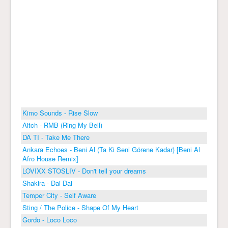
Kimo Sounds - Rise Slow
Aitch - RMB (Ring My Bell)
DA TI - Take Me There
Ankara Echoes - Beni Al (Ta Ki Seni Görene Kadar) [Beni Al
Afro House Remix]
LOVIXX STOSLIV - Don't tell your dreams
Shakira - Dai Dai
Temper City - Self Aware
Sting / The Police - Shape Of My Heart
Gordo - Loco Loco