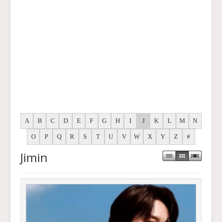
A
B
C
D
E
F
G
H
I
J
K
L
M
N
O
P
Q
R
S
T
U
V
W
X
Y
Z
#
Jimin