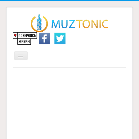
Перемикач
навігації
Головна
Надіслати переклад