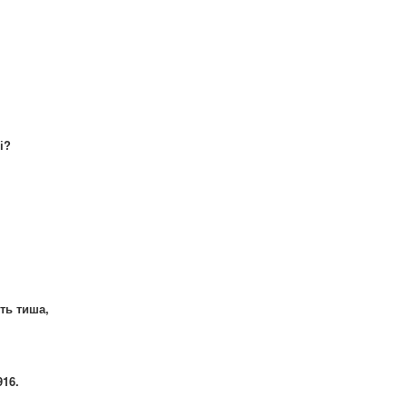
і?
ть тиша,
916.