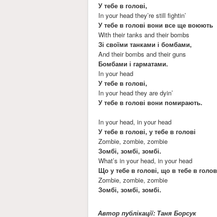
У тебе в голові,
In your head they’re still fightin’
У тебе в голові вони все ще воюють
With their tanks and their bombs
Зі своїми танками і бомбами,
And their bombs and their guns
Бомбами і гарматами.
In your head
У тебе в голові,
In your head they are dyin’
У тебе в голові вони помирають.
In your head, in your head
У тебе в голові, у тебе в голові
Zombie, zombie, zombie
Зомбі, зомбі, зомбі.
What’s in your head, in your head
Що у тебе в голові, що в тебе в голов
Zombie, zombie, zombie
Зомбі, зомбі, зомбі.
Автор публікації: Таня Борсук