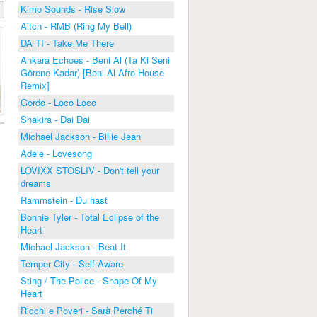
Kimo Sounds - Rise Slow
Aitch - RMB (Ring My Bell)
DA TI - Take Me There
Ankara Echoes - Beni Al (Ta Ki Seni
Görene Kadar) [Beni Al Afro House
Remix]
Gordo - Loco Loco
Shakira - Dai Dai
Michael Jackson - Billie Jean
Adele - Lovesong
LOVIXX STOSLIV - Don't tell your
dreams
Rammstein - Du hast
Bonnie Tyler - Total Eclipse of the
Heart
Michael Jackson - Beat It
Temper City - Self Aware
Sting / The Police - Shape Of My
Heart
Ricchi e Poveri - Sarà Perché Ti