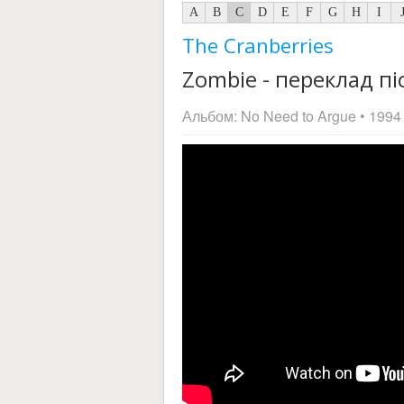
A
B
C
D
E
F
G
H
I
The Cranberries
Zombie - переклад пі
Альбом:
No Need to Argue
• 1994