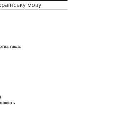
українську мову
ртва тиша.
g
и воюють