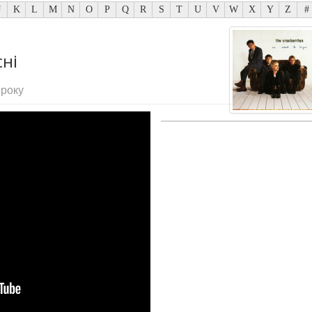
J
K
L
M
N
O
P
Q
R
S
T
U
V
W
X
Y
Z
#
сні
 року