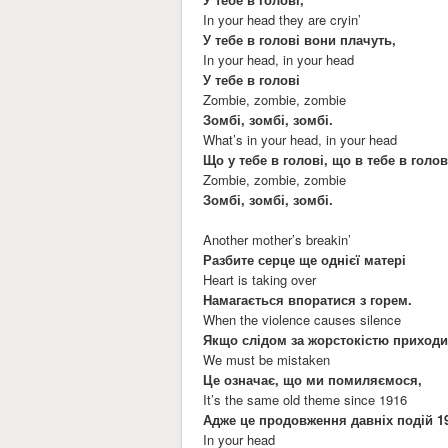
In your head they are cryin’
У тебе в голові вони плачуть,
In your head, in your head
У тебе в голові
Zombie, zombie, zombie
Зомбі, зомбі, зомбі.
What’s in your head, in your head
Що у тебе в голові, що в тебе в голов
Zombie, zombie, zombie
Зомбі, зомбі, зомбі.
Another mother’s breakin’
Разбите серце ще однієї матері
Heart is taking over
Намагається впоратися з горем.
When the violence causes silence
Якщо слідом за жорстокістю приходи
We must be mistaken
Це означає, що ми помиляємося,
It’s the same old theme since 1916
Адже це продовження давніх подій 1
In your head