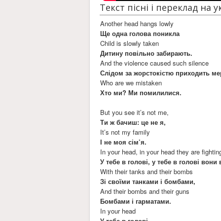
Текст пісні і переклад на 
Another head hangs lowly
Ще одна голова поникла
Child is slowly taken
Дитину повільно забирають.
And the violence caused such silence
Слідом за жорстокістю приходить ме
Who are we mistaken
Хто ми? Ми помилилися.
But you see it’s not me,
Ти ж бачиш: це не я,
It’s not my family
І не моя сім’я.
In your head, in your head they are fightin
У тебе в голові, у тебе в голові вон
With their tanks and their bombs
Зі своїми танками і бомбами,
And their bombs and their guns
Бомбами і гарматами.
In your head
У тебе в голові,