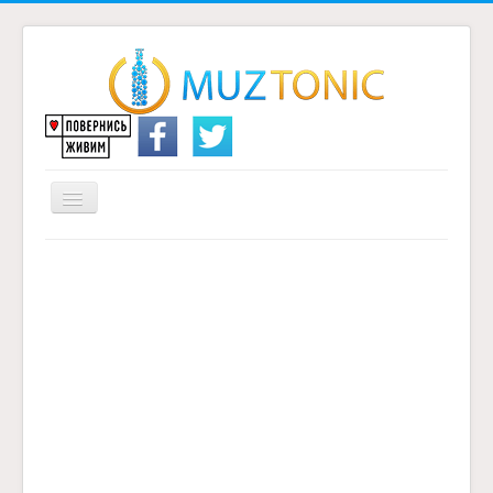
Перемикач
навігації
Головна
Надіслати переклад