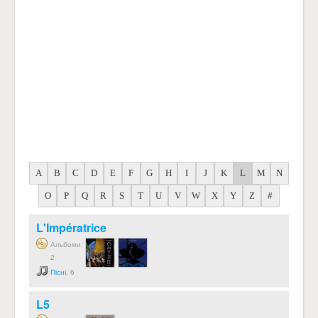
A
B
C
D
E
F
G
H
I
J
K
L
M
N
O
P
Q
R
S
T
U
V
W
X
Y
Z
#
L'Impératrice
Альбоми:
2
Пісні
: 6
L5