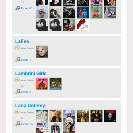
16
Пісні
: 41
LaFee
Альбоми:
1
Пісні
: 1
Lambrini Girls
Альбоми:
2
Пісні
: 3
Lana Del Rey
Альбоми:
9
Пісні
: 25