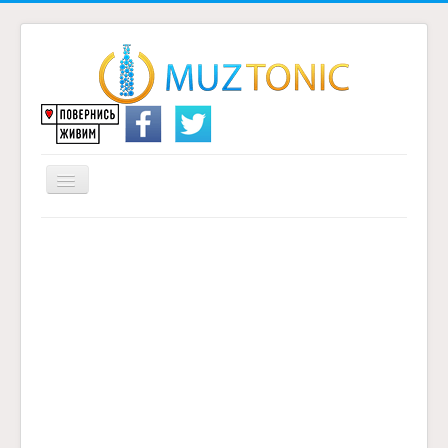
Перемикач
навігації
Головна
Надіслати переклад