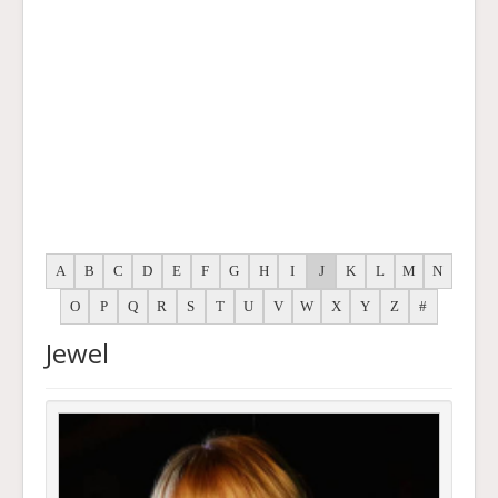
A
B
C
D
E
F
G
H
I
J
K
L
M
N
O
P
Q
R
S
T
U
V
W
X
Y
Z
#
Jewel