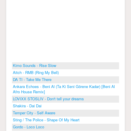
Kimo Sounds - Rise Slow
Aitch - RMB (Ring My Bell)
DA TI - Take Me There
Ankara Echoes - Beni Al (Ta Ki Seni Görene Kadar) [Beni Al
Afro House Remix]
LOVIXX STOSLIV - Don't tell your dreams
Shakira - Dai Dai
Temper City - Self Aware
Sting / The Police - Shape Of My Heart
Gordo - Loco Loco