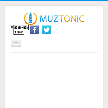
Перемикач
навігації
Головна
Надіслати переклад