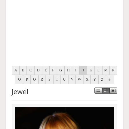
A
B
C
D
E
F
G
H
I
J
K
L
M
N
O
P
Q
R
S
T
U
V
W
X
Y
Z
#
Jewel