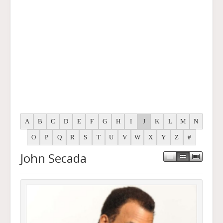
A
B
C
D
E
F
G
H
I
J
K
L
M
N
O
P
Q
R
S
T
U
V
W
X
Y
Z
#
John Secada