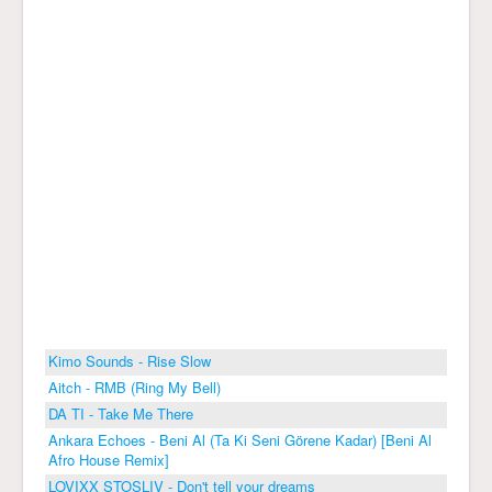
Kimo Sounds - Rise Slow
Aitch - RMB (Ring My Bell)
DA TI - Take Me There
Ankara Echoes - Beni Al (Ta Ki Seni Görene Kadar) [Beni Al
Afro House Remix]
LOVIXX STOSLIV - Don't tell your dreams