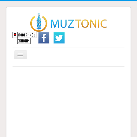
Перемикач
навігації
Головна
Надіслати переклад