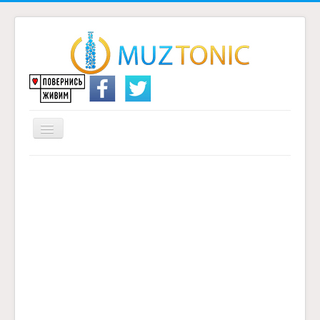
Перемикач
навігації
Головна
Надіслати переклад