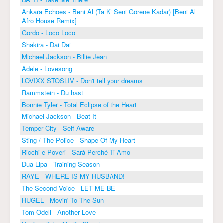
Ankara Echoes - Beni Al (Ta Ki Seni Görene Kadar) [Beni Al
Afro House Remix]
Gordo - Loco Loco
Shakira - Dai Dai
Michael Jackson - Billie Jean
Adele - Lovesong
LOVIXX STOSLIV - Don't tell your dreams
Rammstein - Du hast
Bonnie Tyler - Total Eclipse of the Heart
Michael Jackson - Beat It
Temper City - Self Aware
Sting / The Police - Shape Of My Heart
Ricchi e Poveri - Sarà Perché Ti Amo
Dua Lipa - Training Season
RAYE - WHERE IS MY HUSBAND!
The Second Voice - LET ME BE
HUGEL - Movin' To The Sun
Tom Odell - Another Love