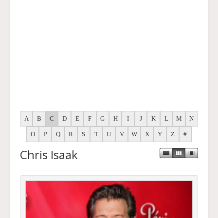
A
B
C
D
E
F
G
H
I
J
K
L
M
N
O
P
Q
R
S
T
U
V
W
X
Y
Z
#
Chris Isaak