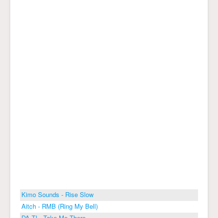
Kimo Sounds - Rise Slow
Aitch - RMB (Ring My Bell)
DA TI - Take Me There