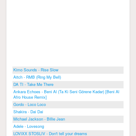
Kimo Sounds - Rise Slow
Aitch - RMB (Ring My Bell)
DA TI - Take Me There
Ankara Echoes - Beni Al (Ta Ki Seni Görene Kadar) [Beni Al
Afro House Remix]
Gordo - Loco Loco
Shakira - Dai Dai
Michael Jackson - Billie Jean
Adele - Lovesong
LOVIXX STOSLIV - Don't tell your dreams