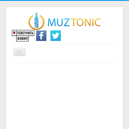
Перемикач
навігації
Головна
Надіслати переклад