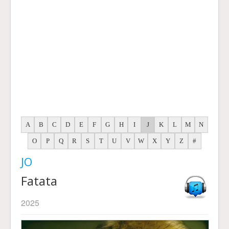
A
B
C
D
E
F
G
H
I
J
K
L
M
N
O
P
Q
R
S
T
U
V
W
X
Y
Z
#
JO
Fatata
2025