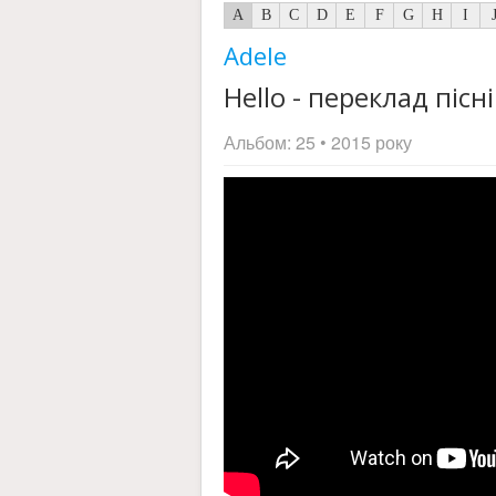
A
B
C
D
E
F
G
H
I
Adele
Hello - переклад пісні
Альбом:
25
• 2015 року