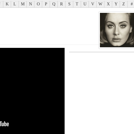
J
K
L
M
N
O
P
Q
R
S
T
U
V
W
X
Y
Z
#