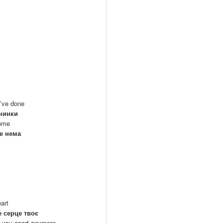
I’ve done
вчинки
home
се нема
eart
е серце твоє
ear you apart anymore