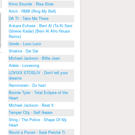
Kimo Sounds - Rise Slow
Aitch - RMB (Ring My Bell)
DA TI - Take Me There
Ankara Echoes - Beni Al (Ta Ki Seni
Görene Kadar) [Beni Al Afro House
Remix]
Gordo - Loco Loco
Shakira - Dai Dai
Michael Jackson - Billie Jean
Adele - Lovesong
LOVIXX STOSLIV - Don't tell your
dreams
Rammstein - Du hast
Bonnie Tyler - Total Eclipse of the
Heart
Michael Jackson - Beat It
Temper City - Self Aware
Sting / The Police - Shape Of My
Heart
Ricchi e Poveri - Sarà Perché Ti