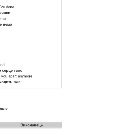
I’ve done
вчинки
home
се нема
eart
е серце твоє
ear you apart anymore
бходить вже
нчик
Виконавець