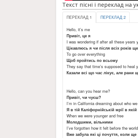
Текст пісні і переклад на 
ПЕРЕКЛАД 1
ПЕРЕКЛАД 2
Hello, it’s me
Привіт, це я
I was wondering if after all these years 
Цікавлюсь я чи після всіх років щ
To go over everything
Щоб пройтись по всьому
They say that time’s supposed to heal y
Казали всі що час лікує, але рани щ
Hello, can you hear me?
Привіт, чи чуєш?
I’m in California dreaming about who we
Я в тій Каліфорнійській мрії в які
When we were younger and free
Молодшими, вільними
I’ve forgotten how it felt before the world
Вже забула які ці почуття, коли ще