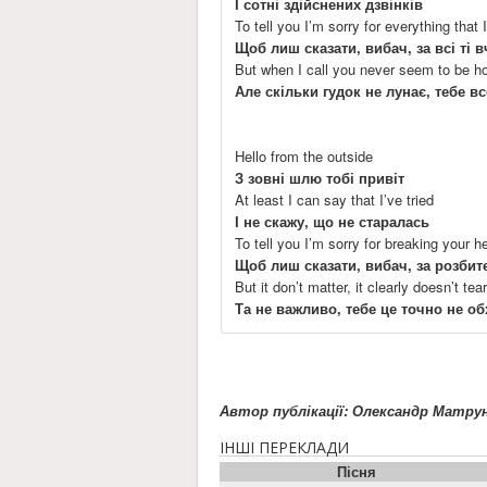
І сотні здійснених дзвінків
To tell you I’m sorry for everything that 
Щоб лиш сказати, вибач, за всі ті 
But when I call you never seem to be 
Але скільки гудок не лунає, тебе в
Hello from the outside
З зовні шлю тобі привіт
At least I can say that I’ve tried
І не скажу, що не старалась
To tell you I’m sorry for breaking your h
Щоб лиш сказати, вибач, за розбит
But it don’t matter, it clearly doesn’t t
Та не важливо, тебе це точно не о
Автор публікації: Олександр Матру
ІНШІ ПЕРЕКЛАДИ
Пісня