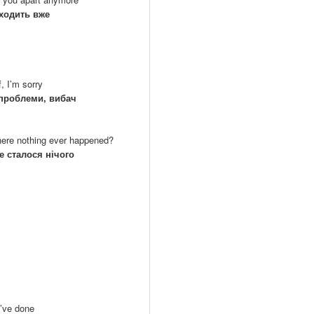
бходить вже
f, I’m sorry
 проблеми, вибач
where nothing ever happened?
не сталося нічого
I’ve done