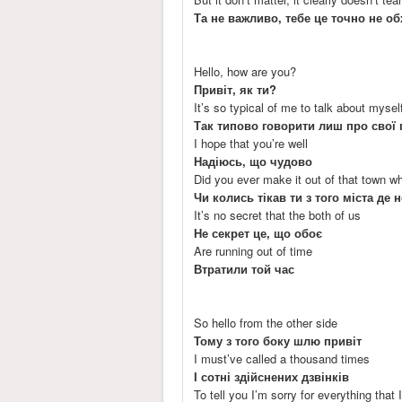
Та не важливо, тебе це точно не о
Hello, how are you?
Привіт, як ти?
It’s so typical of me to talk about mysel
Так типово говорити лиш про свої
I hope that you’re well
Надіюсь, що чудово
Did you ever make it out of that town 
Чи колись тікав ти з того міста де 
It’s no secret that the both of us
Не секрет це, що обоє
Are running out of time
Втратили той час
So hello from the other side
Тому з того боку шлю привіт
I must’ve called a thousand times
І сотні здійснених дзвінків
To tell you I’m sorry for everything that 