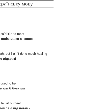
українську мову
you’d like to meet
е побачишся зі мною
ah, but I ain’t done much healing
е відкриті
 used to be
й мали б бути ми
 fell at our feet
 земля є під ногами