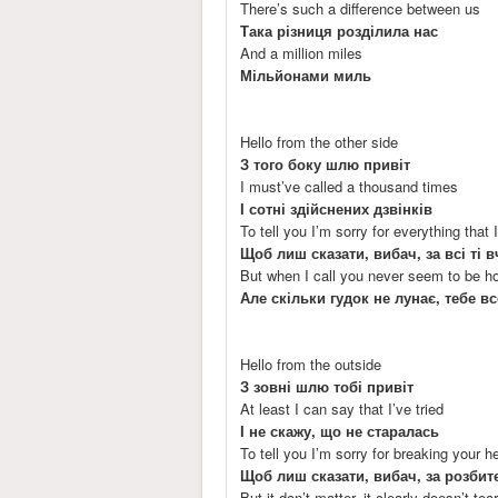
There’s such a difference between us
Така різниця розділила нас
And a million miles
Мільйонами миль
Hello from the other side
З того боку шлю привіт
I must’ve called a thousand times
І сотні здійснених дзвінків
To tell you I’m sorry for everything that 
Щоб лиш сказати, вибач, за всі ті 
But when I call you never seem to be 
Але скільки гудок не лунає, тебе в
Hello from the outside
З зовні шлю тобі привіт
At least I can say that I’ve tried
І не скажу, що не старалась
To tell you I’m sorry for breaking your h
Щоб лиш сказати, вибач, за розбит
But it don’t matter, it clearly doesn’t t