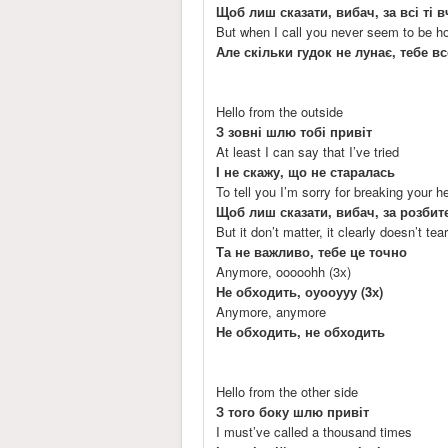
Щоб лиш сказати, вибач, за всі ті 
But when I call you never seem to be 
Але скільки гудок не лунає, тебе в
Hello from the outside
З зовні шлю тобі привіт
At least I can say that I’ve tried
І не скажу, що не старалась
To tell you I’m sorry for breaking your h
Щоб лиш сказати, вибач, за розбит
But it don’t matter, it clearly doesn’t tea
Та не важливо, тебе це точно
Anymore, ooooohh (3х)
Не обходить, оуооууу (3х)
Anymore, anymore
Не обходить, не обходить
Hello from the other side
З того боку шлю привіт
I must’ve called a thousand times