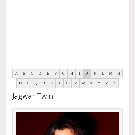
A
B
C
D
E
F
G
H
I
J
K
L
M
N
O
P
Q
R
S
T
U
V
W
X
Y
Z
#
Jagwar Twin