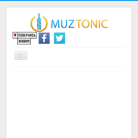
Перемикач
навігації
Головна
Надіслати переклад