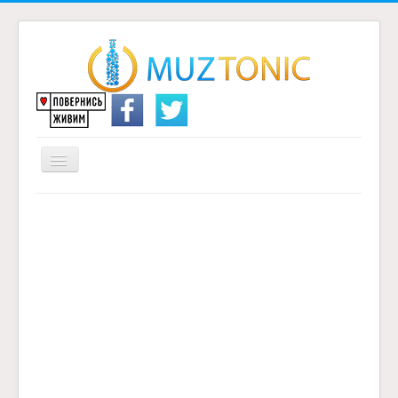
Перемикач
навігації
Головна
Надіслати переклад