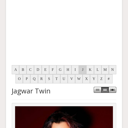
A
B
C
D
E
F
G
H
I
J
K
L
M
N
O
P
Q
R
S
T
U
V
W
X
Y
Z
#
Jagwar Twin