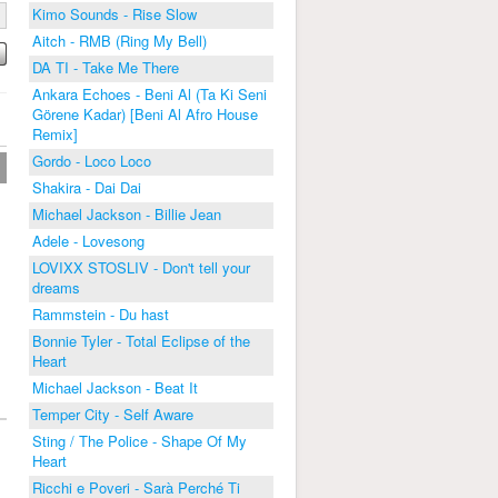
Kimo Sounds - Rise Slow
Aitch - RMB (Ring My Bell)
DA TI - Take Me There
Ankara Echoes - Beni Al (Ta Ki Seni
Görene Kadar) [Beni Al Afro House
Remix]
Gordo - Loco Loco
Shakira - Dai Dai
Michael Jackson - Billie Jean
Adele - Lovesong
LOVIXX STOSLIV - Don't tell your
dreams
Rammstein - Du hast
Bonnie Tyler - Total Eclipse of the
Heart
Michael Jackson - Beat It
Temper City - Self Aware
Sting / The Police - Shape Of My
Heart
Ricchi e Poveri - Sarà Perché Ti