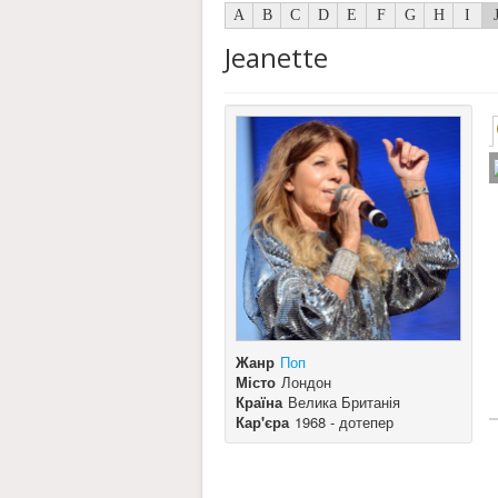
A
B
C
D
E
F
G
H
I
Jeanette
Жанр
Поп
Місто
Лондон
Країна
Велика Британія
Кар'єра
1968 - дотепер