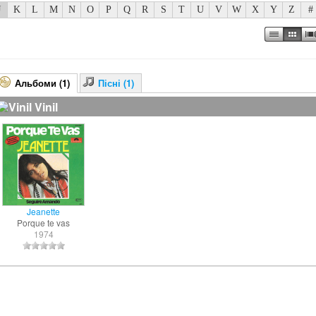
J
K
L
M
N
O
P
Q
R
S
T
U
V
W
X
Y
Z
#
Альбоми (1)
Пісні (1)
Vinil
Jeanette
Porque te vas
1974