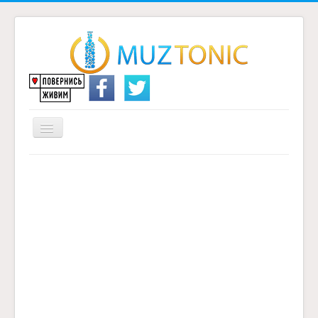
Перемикач
навігації
Головна
Надіслати переклад