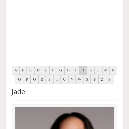
A
B
C
D
E
F
G
H
I
J
K
L
M
N
O
P
Q
R
S
T
U
V
W
X
Y
Z
#
Jade