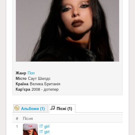
Жанр
Поп
Місто
Саут Шилдс
Країна
Велика Британія
Кар'єра
2008 - дотепер
Альбоми (1)
Пісні (1)
#
Пісня
1
IT girl
IT girl