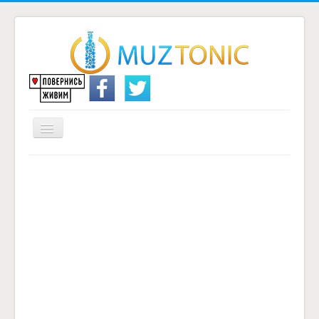
Перемикач
навігації
Головна
Надіслати переклад