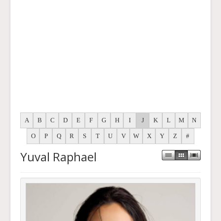
A
B
C
D
E
F
G
H
I
J
K
L
M
N
O
P
Q
R
S
T
U
V
W
X
Y
Z
#
Yuval Raphael