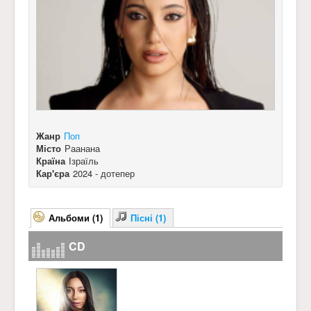
Жанр
Поп
Місто
Раанана
Країна
Ізраїль
Кар'єра
2024 - дотепер
Альбоми (1)
Пісні (1)
CD