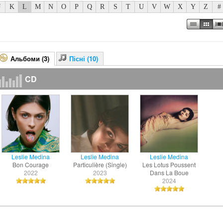
J
K
L
M
N
O
P
Q
R
S
T
U
V
W
X
Y
Z
#
Альбоми (3)
Пісні (10)
CD
Leslie Medina
Leslie Medina
Leslie Medina
Bon Courage
Particulière (Single)
Les Lotus Poussent
2022
2023
Dans La Boue
2024