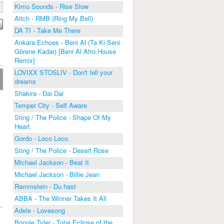
Kimo Sounds - Rise Slow
Aitch - RMB (Ring My Bell)
DA TI - Take Me There
Ankara Echoes - Beni Al (Ta Ki Seni
Görene Kadar) [Beni Al Afro House
Remix]
LOVIXX STOSLIV - Don't tell your
dreams
Shakira - Dai Dai
Temper City - Self Aware
Sting / The Police - Shape Of My
Heart
Gordo - Loco Loco
Sting / The Police - Desert Rose
Michael Jackson - Beat It
Michael Jackson - Billie Jean
Rammstein - Du hast
ABBA - The Winner Takes It All
Adele - Lovesong
Bonnie Tyler - Total Eclipse of the