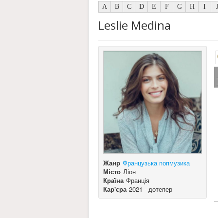
A
B
C
D
E
F
G
H
I
Leslie Medina
Жанр
Французька попмузика
Місто
Ліон
Країна
Франція
Кар'єра
2021 - дотепер