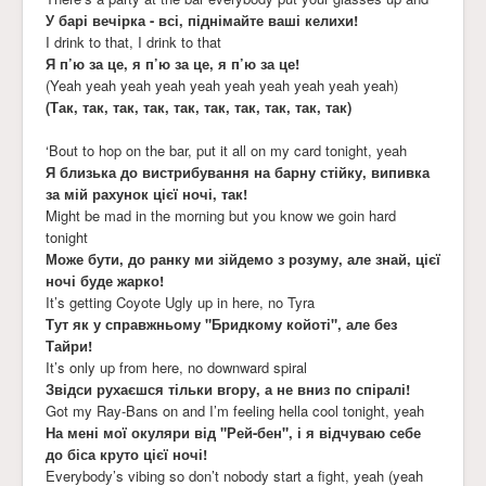
У барі вечірка - всі, піднімайте ваші келихи!
I drink to that, I drink to that
Я п’ю за це, я п’ю за це, я п’ю за це!
(Yeah yeah yeah yeah yeah yeah yeah yeah yeah yeah)
(Так, так, так, так, так, так, так, так, так, так)
‘Bout to hop on the bar, put it all on my card tonight, yeah
Я близька до вистрибування на барну стійку, випивка
за мій рахунок цієї ночі, так!
Might be mad in the morning but you know we goin hard
tonight
Може бути, до ранку ми зійдемо з розуму, але знай, цієї
ночі буде жарко!
It’s getting Coyote Ugly up in here, no Tyra
Тут як у справжньому "Бридкому койоті", але без
Тайри!
It’s only up from here, no downward spiral
Звідси рухаєшся тільки вгору, а не вниз по спіралі!
Got my Ray-Bans on and I’m feeling hella cool tonight, yeah
На мені мої окуляри від "Рей-бен", і я відчуваю себе
до біса круто цієї ночі!
Everybody’s vibing so don’t nobody start a fight, yeah (yeah