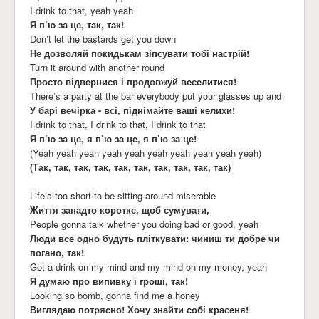
I drink to that, yeah yeah
Я п’ю за це, так, так!
Don’t let the bastards get you down
Не дозволяй покидькам зіпсувати тобі настрій!
Turn it around with another round
Просто відвернися і продовжуй веселитися!
There’s a party at the bar everybody put your glasses up and
У барі вечірка - всі, піднімайте ваші келихи!
I drink to that, I drink to that, I drink to that
Я п’ю за це, я п’ю за це, я п’ю за це!
(Yeah yeah yeah yeah yeah yeah yeah yeah yeah yeah)
(Так, так, так, так, так, так, так, так, так, так)
Life’s too short to be sitting around miserable
Життя занадто коротке, щоб сумувати,
People gonna talk whether you doing bad or good, yeah
Люди все одно будуть пліткувати: чиниш ти добре чи
погано, так!
Got a drink on my mind and my mind on my money, yeah
Я думаю про випивку і гроші, так!
Looking so bomb, gonna find me a honey
Виглядаю потрясно! Хочу знайти собі красеня!