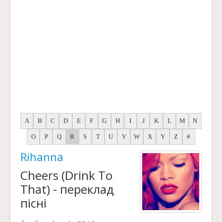
A
B
C
D
E
F
G
H
I
J
K
L
M
N
O
P
Q
R
S
T
U
V
W
X
Y
Z
#
Rihanna
Cheers (Drink To
That) - переклад
пісні