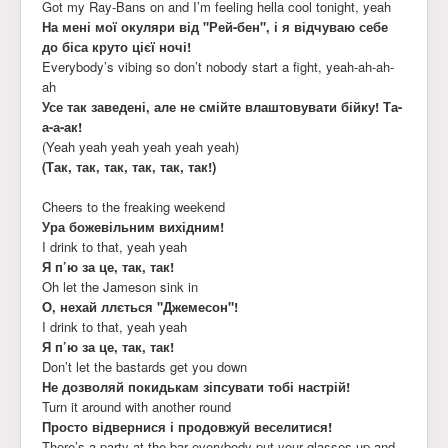
Got my Ray-Bans on and I’m feeling hella cool tonight, yeah
На мені мої окуляри від "Рей-бен", і я відчуваю себе
до біса круто цієї ночі!
Everybody’s vibing so don’t nobody start a fight, yeah-ah-ah-
ah
Усе так заведені, але не смійте влаштовувати бійку! Та-
а-а-ак!
(Yeah yeah yeah yeah yeah yeah)
(Так, так, так, так, так, так!)
Cheers to the freaking weekend
Ура божевільним вихідним!
I drink to that, yeah yeah
Я п’ю за це, так, так!
Oh let the Jameson sink in
О, нехай ллється "Джемесон"!
I drink to that, yeah yeah
Я п’ю за це, так, так!
Don’t let the bastards get you down
Не дозволяй покидькам зіпсувати тобі настрій!
Turn it around with another round
Просто відвернися і продовжуй веселитися!
There’s a party at the bar everybody put your glasses up and