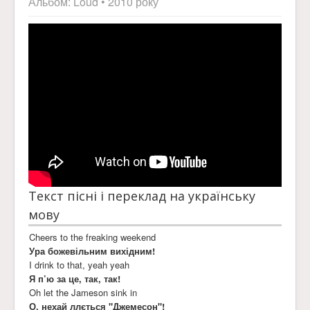
Альбом:
Loud
• 2010 року
Текст пісні і переклад на українську
мову
Cheers to the freaking weekend
Ура божевільним вихідним!
I drink to that, yeah yeah
Я п’ю за це, так, так!
Oh let the Jameson sink in
О, нехай ллється "Джемесон"!