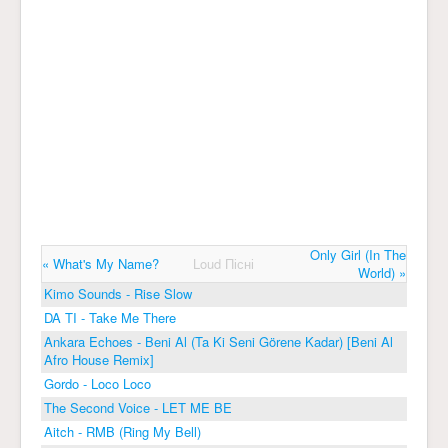
Only Girl (In The
« What's My Name?
Loud Пісні
World) »
Kimo Sounds - Rise Slow
DA TI - Take Me There
Ankara Echoes - Beni Al (Ta Ki Seni Görene Kadar) [Beni Al
Afro House Remix]
Gordo - Loco Loco
The Second Voice - LET ME BE
Aitch - RMB (Ring My Bell)