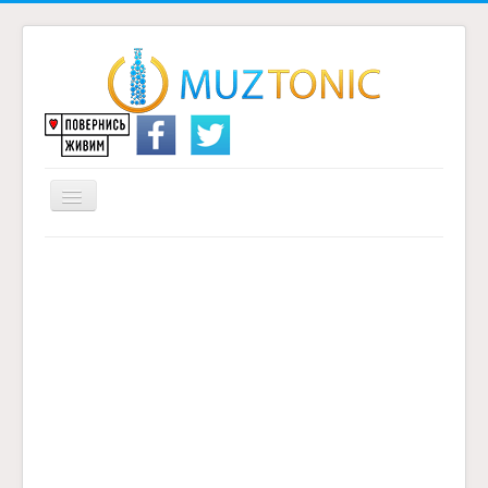
Перемикач
навігації
Головна
Надіслати переклад