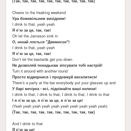
(Так, так, так, так, так, так, так, так, так, так)
Cheers to the freaking weekend
Ура божевільним вихідним!
I drink to that, yeah yeah
Я п’ю за це, так, так!
Oh let the Jameson sink in
О, нехай ллється "Джемесон"!
I drink to that, yeah yeah
Я п’ю за це, так, так!
Don’t let the bastards get you down
Не дозволяй покидькам зіпсувати тобі настрій!
Turn it around with another round
Просто відвернися і продовжуй веселитися!
There’s a party at the bar everybody put your glasses up and
У барі вечірка - всі, піднімайте ваші келихи!
I drink to that, I drink to that, I drink to that, I drink to that
І я п’ю за це, я п’ю за це, я п’ю за це!
(Yeah yeah yeah yeah yeah yeah yeah yeah yeah yeah)
(Так, так, так, так, так, так, так, так, так, так)
And I drink to that
Я п’ю за це!