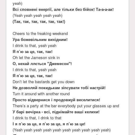
yeah)
Всі сповнені енергії, але тільки без бійок! Та-а-а-ак!
(Yeah yeah yeah yeah yeah)
(Так, так, так, так, так, так!)
Cheers to the freaking weekend
Ура божевільним вихідним!
I drink to that, yeah yeah
Я п’ю за це, так, так!
Oh let the Jameson sink in
О, нехай ллється "Джемесон"!
I drink to that, yeah yeah
Я п’ю за це, так, так!
Don’t let the bastards get you down
Не дозволяй покидькам зіпсувати тобі настрій!
Turn it around with another round
Просто відвернися і продовжуй веселитися!
There’s a party at the bar everybody put your glasses up and
У барі вечірка - всі, піднімайте ваші келихи!
I drink to that, I drink to that
І я п’ю за це, я п’ю за це, я п’ю за це!
(Yeah yeah yeah yeah yeah yeah yeah yeah yeah yeah)