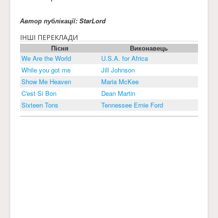
Автор публікації: StarLord
ІНШІ ПЕРЕКЛАДИ
Пісня
Виконавець
We Are the World
U.S.A. for Africa
While you got me
Jill Johnson
Show Me Heaven
Maria McKee
C'est Si Bon
Dean Martin
Sixteen Tons
Tennessee Ernie Ford