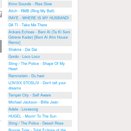
Kimo Sounds - Rise Slow
Aitch - RMB (Ring My Bell)
RAYE - WHERE IS MY HUSBAND!
DA TI - Take Me There
Ankara Echoes - Beni Al (Ta Ki Seni
Görene Kadar) [Beni Al Afro House
Remix]
Shakira - Dai Dai
Gordo - Loco Loco
Sting / The Police - Shape Of My
Heart
Rammstein - Du hast
LOVIXX STOSLIV - Don't tell your
dreams
Temper City - Self Aware
Michael Jackson - Billie Jean
Adele - Lovesong
HUGEL - Movin' To The Sun
Sting / The Police - Desert Rose
Bonnie Tyler - Total Eclipse of the