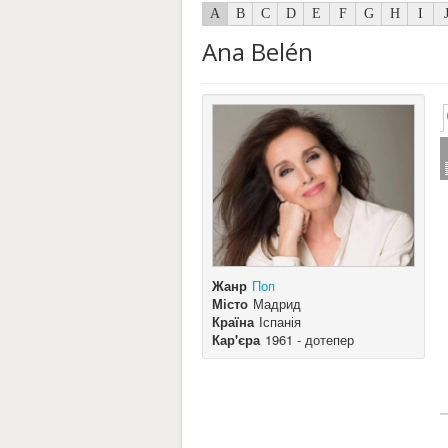
A
B
C
D
E
F
G
H
I
Ana Belén
Жанр
Поп
Місто
Мадрид
Країна
Іспанія
Кар'єра
1961 - дотепер