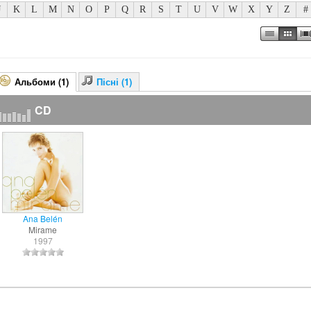
J
K
L
M
N
O
P
Q
R
S
T
U
V
W
X
Y
Z
#
Альбоми (1)
Пісні (1)
CD
Ana Belén
Mirame
1997