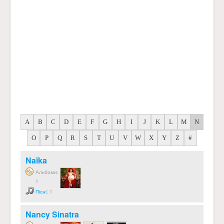
A
B
C
D
E
F
G
H
I
J
K
L
M
N
O
P
Q
R
S
T
U
V
W
X
Y
Z
#
Naïka
Альбоми:
1
Пісні
: 1
Nancy Sinatra