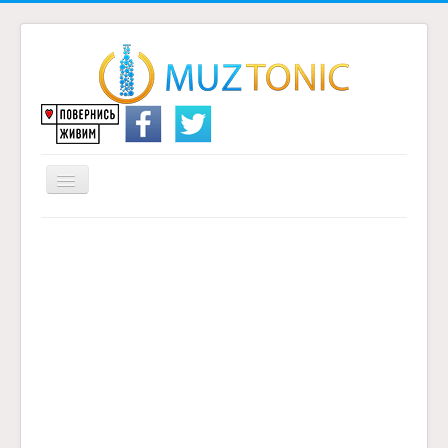
Перемикач
навігації
Головна
Надіслати переклад