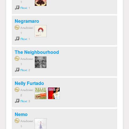
1
Пісні
: 1
Negramaro
Альбоми:
1
Пісні
: 1
The Neighbourhood
Альбоми:
1
Пісні
: 2
Nelly Furtado
Альбоми:
2
Пісні
: 3
Nemo
Альбоми:
1