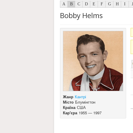
A
B
C
D
E
F
G
H
I
Bobby Helms
Жанр
Кантрі
Місто
Блумінгтон
Країна
США
Кар'єра
1955 — 1997