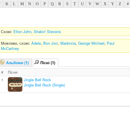
J
K
L
M
N
O
P
Q
R
S
T
U
V
W
X
Y
Z
#
Схожі:
Elton John
,
Shakin' Stevens
Можливо, схожі:
Adele
,
Bon Jovi
,
Madonna
,
George Michael
,
Paul
McCartney
Альбоми (1)
Пісні (1)
#
Пісня
1
Jingle Bell Rock
Jingle Bell Rock (Single)