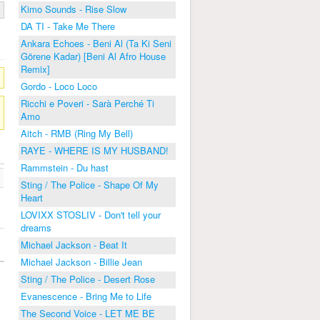
Kimo Sounds - Rise Slow
DA TI - Take Me There
Ankara Echoes - Beni Al (Ta Ki Seni
Görene Kadar) [Beni Al Afro House
Remix]
Gordo - Loco Loco
Ricchi e Poveri - Sarà Perché Ti
Amo
Aitch - RMB (Ring My Bell)
RAYE - WHERE IS MY HUSBAND!
Rammstein - Du hast
Sting / The Police - Shape Of My
Heart
LOVIXX STOSLIV - Don't tell your
dreams
Michael Jackson - Beat It
Michael Jackson - Billie Jean
Sting / The Police - Desert Rose
Evanescence - Bring Me to Life
The Second Voice - LET ME BE