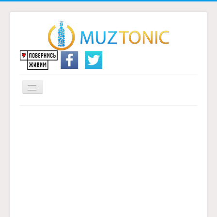
Перемикач
навігації
Головна
Надіслати переклад