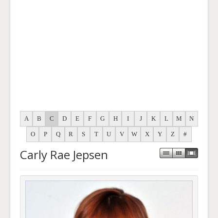
A
B
C
D
E
F
G
H
I
J
K
L
M
N
O
P
Q
R
S
T
U
V
W
X
Y
Z
#
Carly Rae Jepsen