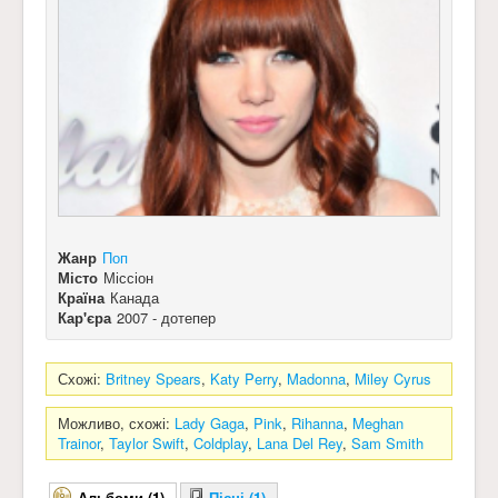
Жанр
Поп
Місто
Міссіон
Країна
Канада
Кар'єра
2007 - дотепер
Схожі:
Britney Spears
,
Katy Perry
,
Madonna
,
Miley Cyrus
Можливо, схожі:
Lady Gaga
,
Pink
,
Rihanna
,
Meghan
Trainor
,
Taylor Swift
,
Coldplay
,
Lana Del Rey
,
Sam Smith
Альбоми (1)
Пісні (1)