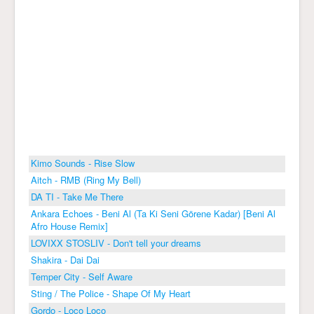
Kimo Sounds - Rise Slow
Aitch - RMB (Ring My Bell)
DA TI - Take Me There
Ankara Echoes - Beni Al (Ta Ki Seni Görene Kadar) [Beni Al
Afro House Remix]
LOVIXX STOSLIV - Don't tell your dreams
Shakira - Dai Dai
Temper City - Self Aware
Sting / The Police - Shape Of My Heart
Gordo - Loco Loco