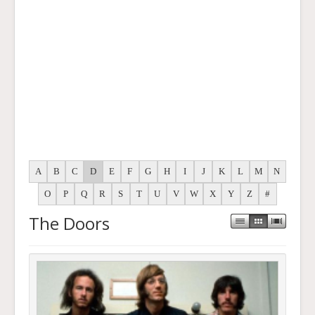
A
B
C
D
E
F
G
H
I
J
K
L
M
N
O
P
Q
R
S
T
U
V
W
X
Y
Z
#
The Doors