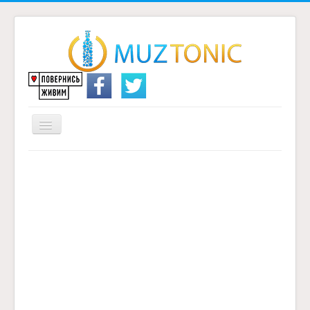
Перемикач
навігації
Головна
Надіслати переклад