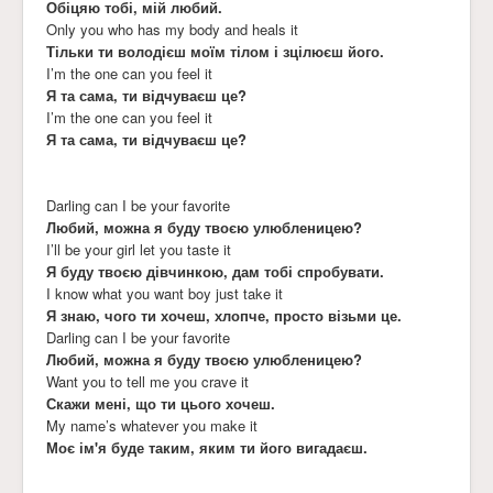
Обіцяю тобі, мій любий.
Only you who has my body and heals it
Тільки ти володієш моїм тілом і зцілюєш його.
I’m the one can you feel it
Я та сама, ти відчуваєш це?
I’m the one can you feel it
Я та сама, ти відчуваєш це?
Darling can I be your favorite
Любий, можна я буду твоєю улюбленицею?
I’ll be your girl let you taste it
Я буду твоєю дівчинкою, дам тобі спробувати.
I know what you want boy just take it
Я знаю, чого ти хочеш, хлопче, просто візьми це.
Darling can I be your favorite
Любий, можна я буду твоєю улюбленицею?
Want you to tell me you crave it
Скажи мені, що ти цього хочеш.
My name’s whatever you make it
Моє ім'я буде таким, яким ти його вигадаєш.