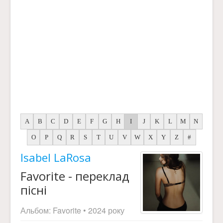
A
B
C
D
E
F
G
H
I
J
K
L
M
N
O
P
Q
R
S
T
U
V
W
X
Y
Z
#
Isabel LaRosa
Favorite - переклад
пісні
Альбом:
Favorite
• 2024 року