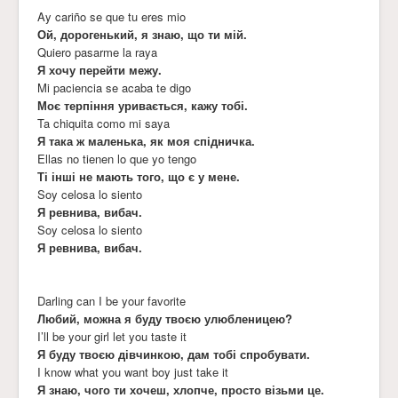
Ay cariño se que tu eres mio
Ой, дорогенький, я знаю, що ти мій.
Quiero pasarme la raya
Я хочу перейти межу.
Mi paciencia se acaba te digo
Моє терпіння уривається, кажу тобі.
Ta chiquita como mi saya
Я така ж маленька, як моя спідничка.
Ellas no tienen lo que yo tengo
Ті інші не мають того, що є у мене.
Soy celosa lo siento
Я ревнива, вибач.
Soy celosa lo siento
Я ревнива, вибач.
Darling can I be your favorite
Любий, можна я буду твоєю улюбленицею?
I’ll be your girl let you taste it
Я буду твоєю дівчинкою, дам тобі спробувати.
I know what you want boy just take it
Я знаю, чого ти хочеш, хлопче, просто візьми це.