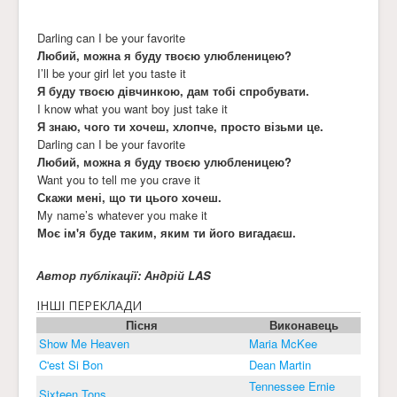
Darling can I be your favorite
Любий, можна я буду твоєю улюбленицею?
I’ll be your girl let you taste it
Я буду твоєю дівчинкою, дам тобі спробувати.
I know what you want boy just take it
Я знаю, чого ти хочеш, хлопче, просто візьми це.
Darling can I be your favorite
Любий, можна я буду твоєю улюбленицею?
Want you to tell me you crave it
Скажи мені, що ти цього хочеш.
My name’s whatever you make it
Моє ім'я буде таким, яким ти його вигадаєш.
Автор публікації: Андрій LAS
ІНШІ ПЕРЕКЛАДИ
Пісня
Виконавець
Show Me Heaven
Maria McKee
C'est Si Bon
Dean Martin
Tennessee Ernie
Sixteen Tons