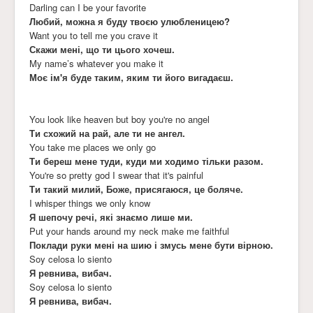
Darling can I be your favorite
Любий, можна я буду твоєю улюбленицею?
Want you to tell me you crave it
Скажи мені, що ти цього хочеш.
My name’s whatever you make it
Моє ім'я буде таким, яким ти його вигадаєш.
You look like heaven but boy you're no angel
Ти схожий на рай, але ти не ангел.
You take me places we only go
Ти береш мене туди, куди ми ходимо тільки разом.
You're so pretty god I swear that it's painful
Ти такий милий, Боже, присягаюся, це боляче.
I whisper things we only know
Я шепочу речі, які знаємо лише ми.
Put your hands around my neck make me faithful
Поклади руки мені на шию і змусь мене бути вірною.
Soy celosa lo siento
Я ревнива, вибач.
Soy celosa lo siento
Я ревнива, вибач.