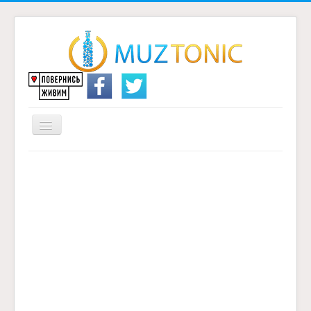
Перемикач
навігації
Головна
Надіслати переклад