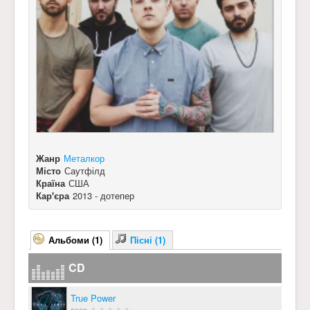
Жанр
Металкор
Місто
Саутфілд
Країна
США
Кар'єра
2013 - дотепер
Альбоми (1)
Пісні (1)
CD
True Power