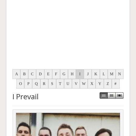
A
B
C
D
E
F
G
H
I
J
K
L
M
N
O
P
Q
R
S
T
U
V
W
X
Y
Z
#
I Prevail