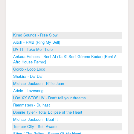
Kimo Sounds - Rise Slow
Aitch - RMB (Ring My Bell)
DA TI - Take Me There
Ankara Echoes - Beni Al (Ta Ki Seni Görene Kadar) [Beni Al
Afro House Remix]
Gordo - Loco Loco
Shakira - Dai Dai
Michael Jackson - Billie Jean
Adele - Lovesong
LOVIXX STOSLIV - Don't tell your dreams
Rammstein - Du hast
Bonnie Tyler - Total Eclipse of the Heart
Michael Jackson - Beat It
Temper City - Self Aware
Sting / The Police - Shape Of My Heart