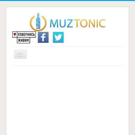
Перемикач
навігації
Головна
Надіслати переклад