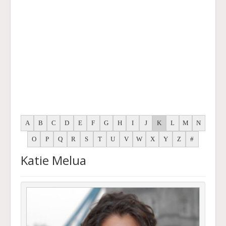
A
B
C
D
E
F
G
H
I
J
K
L
M
N
O
P
Q
R
S
T
U
V
W
X
Y
Z
#
Katie Melua