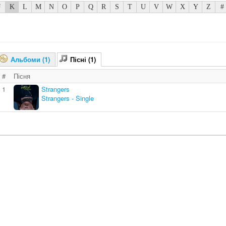
J
K
L
M
N
O
P
Q
R
S
T
U
V
W
X
Y
Z
#
Альбоми (1)
Пісні (1)
#
Пісня
1
Strangers
Strangers - Single