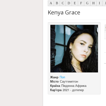
A
B
C
D
E
F
G
H
I
Kenya Grace
Жанр
Поп
Місто
Саутгемптон
Країна
Південна Африка
Кар'єра
2021 - дотепер