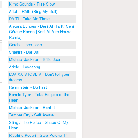
Kimo Sounds - Rise Slow
Aitch - RMB (Ring My Bell)
DA TI - Take Me There
Ankara Echoes - Beni Al (Ta Ki Seni
Görene Kadar) [Beni Al Afro House
Remix]
Gordo - Loco Loco
Shakira - Dai Dai
Michael Jackson - Billie Jean
Adele - Lovesong
LOVIXX STOSLIV - Don't tell your
dreams
Rammstein - Du hast
Bonnie Tyler - Total Eclipse of the
Heart
Michael Jackson - Beat It
Temper City - Self Aware
Sting / The Police - Shape Of My
Heart
Ricchi e Poveri - Sarà Perché Ti