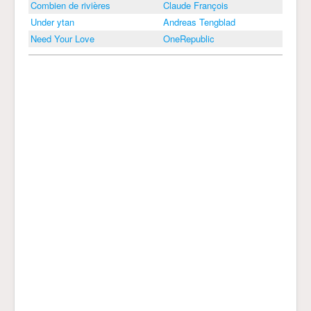
Combien de rivières
Claude François
Under ytan
Andreas Tengblad
Need Your Love
OneRepublic