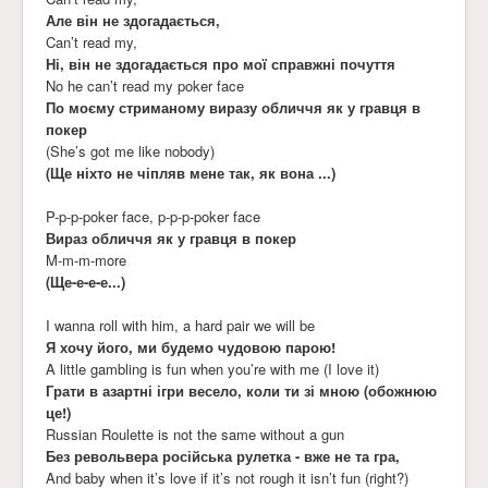
Але він не здогадається,
Can’t read my,
Ні, він не здогадається про мої справжні почуття
No he can’t read my poker face
По моєму стриманому виразу обличчя як у гравця в
покер
(She’s got me like nobody)
(Ще ніхто не чіпляв мене так, як вона ...)
P-p-p-poker face, p-p-p-poker face
Вираз обличчя як у гравця в покер
M-m-m-more
(Ще-е-е-е...)
I wanna roll with him, a hard pair we will be
Я хочу його, ми будемо чудовою парою!
A little gambling is fun when you’re with me (I love it)
Грати в азартні ігри весело, коли ти зі мною (обожнюю
це!)
Russian Roulette is not the same without a gun
Без револьвера російська рулетка - вже не та гра,
And baby when it’s love if it’s not rough it isn’t fun (right?)