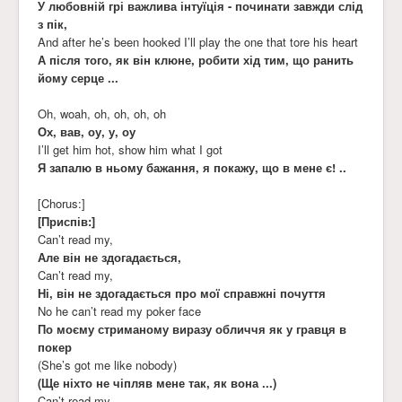
У любовній грі важлива інтуїція - починати завжди слід
з пік,
And after he’s been hooked I’ll play the one that tore his heart
А після того, як він клюне, робити хід тим, що ранить
йому серце ...
Oh, woah, oh, oh, oh, oh
Ох, вав, оу, у, оу
I’ll get him hot, show him what I got
Я запалю в ньому бажання, я покажу, що в мене є! ..
[Chorus:]
[Приспів:]
Can’t read my,
Але він не здогадається,
Can’t read my,
Ні, він не здогадається про мої справжні почуття
No he can’t read my poker face
По моєму стриманому виразу обличчя як у гравця в
покер
(She’s got me like nobody)
(Ще ніхто не чіпляв мене так, як вона ...)
Can’t read my,