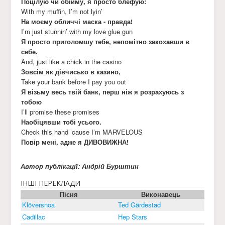
Поцілую чи обійму, я просто блефую:
With my muffin, I’m not lyin’
На моєму обличчі маска - правда!
I’m just stunnin’ with my love glue gun
Я просто приголомшу тебе, непомітно закохавши в
себе.
And, just like a chick in the casino
Зовсім як дівчисько в казино,
Take your bank before I pay you out
Я візьму весь твій банк, перш ніж я розрахуюсь з
тобою
I’ll promise these promises
Наобіцявши тобі усього.
Check this hand ’cause I’m MARVELOUS
Повір мені, адже я ДИВОВИЖНА!
Автор публікації: Андрій Бурштин
ІНШІ ПЕРЕКЛАДИ
Пісня
Виконавець
Klöversnoa
Ted Gärdestad
Cadillac
Hep Stars