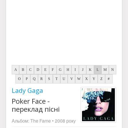
A
B
C
D
E
F
G
H
I
J
K
L
M
N
O
P
Q
R
S
T
U
V
W
X
Y
Z
#
Lady Gaga
Poker Face -
переклад пісні
Альбом:
The Fame
• 2008 року