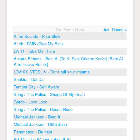
The Fame Пісні
Just Dance »
Kimo Sounds - Rise Slow
Aitch - RMB (Ring My Bell)
DA TI - Take Me There
Ankara Echoes - Beni Al (Ta Ki Seni Görene Kadar) [Beni Al
Afro House Remix]
LOVIXX STOSLIV - Don't tell your dreams
Shakira - Dai Dai
Temper City - Self Aware
Sting / The Police - Shape Of My Heart
Gordo - Loco Loco
Sting / The Police - Desert Rose
Michael Jackson - Beat It
Michael Jackson - Billie Jean
Rammstein - Du hast
ABBA - The Winner Takes It All