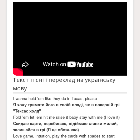
Текст пісні і переклад на українську
мову
I wanna hold ’em like they do in Texas, please
Я хочу тримати його в своїй владі, як в покерній грі
"Тексас холд"
Fold ’em let ’em hit me raise it baby stay with me (I love it)
Скидаю карти, перебиваю, підіймаю ставки милий,
залишайся в грі (Я це обожнюю)
Love game, intuition, play the cards with spades to start