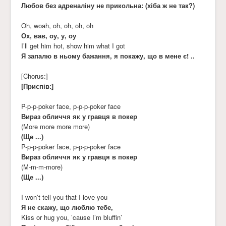
Любов без адреналіну не прикольна: (хіба ж не так?)
Oh, woah, oh, oh, oh, oh
Ох, вав, оу, у, оу
I’ll get him hot, show him what I got
Я запалю в ньому бажання, я покажу, що в мене є! ..
[Chorus:]
[Приспів:]
P-p-p-poker face, p-p-p-poker face
Вираз обличчя як у гравця в покер
(More more more more)
(Ще ...)
P-p-p-poker face, p-p-p-poker face
Вираз обличчя як у гравця в покер
(M-m-m-more)
(Ще ...)
I won’t tell you that I love you
Я не скажу, що люблю тебе,
Kiss or hug you, ’cause I’m bluffin’