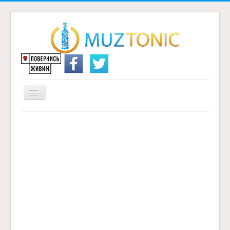
Перемикач
навігації
Головна
Надіслати переклад