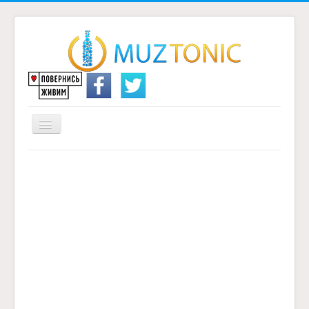
Перемикач
навігації
Головна
Надіслати переклад