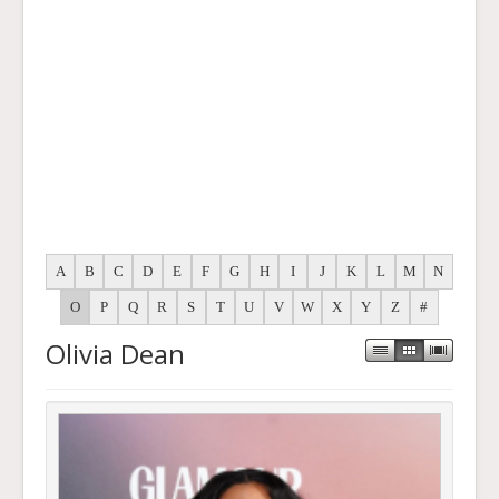
A
B
C
D
E
F
G
H
I
J
K
L
M
N
O
P
Q
R
S
T
U
V
W
X
Y
Z
#
Olivia Dean