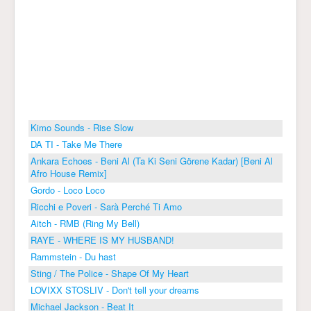
Kimo Sounds - Rise Slow
DA TI - Take Me There
Ankara Echoes - Beni Al (Ta Ki Seni Görene Kadar) [Beni Al
Afro House Remix]
Gordo - Loco Loco
Ricchi e Poveri - Sarà Perché Ti Amo
Aitch - RMB (Ring My Bell)
RAYE - WHERE IS MY HUSBAND!
Rammstein - Du hast
Sting / The Police - Shape Of My Heart
LOVIXX STOSLIV - Don't tell your dreams
Michael Jackson - Beat It