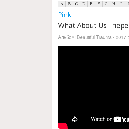
A
B
C
D
E
F
G
H
I
Pink
What About Us - пере
Альбом:
Beautiful Trauma
• 2017 