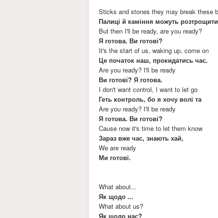
Sticks and stones they may break these 
Палиці й каміння можуть розтрощити
But then I'll be ready, are you ready?
Я готова. Ви готові?
It's the start of us, waking up, come on
Це початок наш, прокидатись час.
Are you ready? I'll be ready
Ви готові? Я готова.
I don't want control, I want to let go
Геть контроль, бо я хочу волі та
Are you ready? I'll be ready
Я готова. Ви готові?
Cause now it's time to let them know
Зараз вже час, знають хай,
We are ready
Ми готові.
What about...
Як щодо ...
What about us?
Як щодо нас?