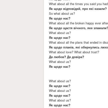
What about all the times you said you ha
Як щодо відповідей, про які казали?
So what about us?
Як щодо нас?
What about all the broken happy ever afte
Як щодо щастя вічного, яке зламали
What about us?
Як щодо нас?
What about all the plans that ended in dis
Як щодо планів, які обернулись лих
What about love? What about trust?
Де любов? Де довіра?
What about us?
Як щодо нас?
What about us?
Як щодо нас?
What about us?
Як щодо нас?
What about us?
Як щодо нас?