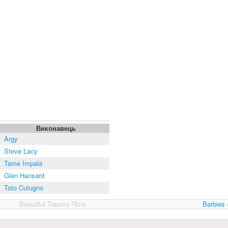
Виконавець
Argy
Steve Lacy
Tame Impala
Glen Hansard
Toto Cutugno
Beautiful Trauma Пісні
Barbies 