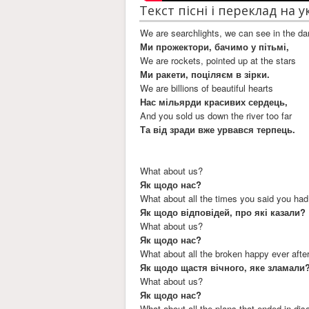
Текст пісні і переклад на 
We are searchlights, we can see in the da
Ми прожектори, бачимо у пітьмі,
We are rockets, pointed up at the stars
Ми ракети, поціляєм в зірки.
We are billions of beautiful hearts
Нас мільярди красивих сердець,
And you sold us down the river too far
Та від зради вже урвався терпець.
What about us?
Як щодо нас?
What about all the times you said you ha
Як щодо відповідей, про які казали?
What about us?
Як щодо нас?
What about all the broken happy ever afte
Як щодо щастя вічного, яке зламали
What about us?
Як щодо нас?
What about all the plans that ended in dis