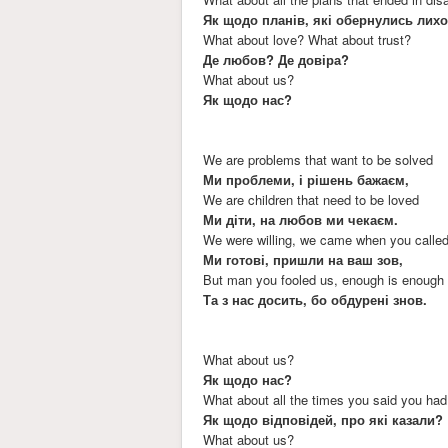
Як щодо планів, які обернулись лих
What about love? What about trust?
Де любов? Де довіра?
What about us?
Як щодо нас?
We are problems that want to be solved
Ми проблеми, і рішень бажаєм,
We are children that need to be loved
Ми діти, на любов ми чекаєм.
We were willing, we came when you calle
Ми готові, пришли на ваш зов,
But man you fooled us, enough is enough
Та з нас досить, бо обдурені знов.
What about us?
Як щодо нас?
What about all the times you said you ha
Як щодо відповідей, про які казали?
What about us?