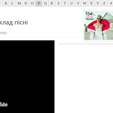
J
K
L
M
N
O
P
Q
R
S
T
U
V
W
X
Y
Z
#
клад пісні
року