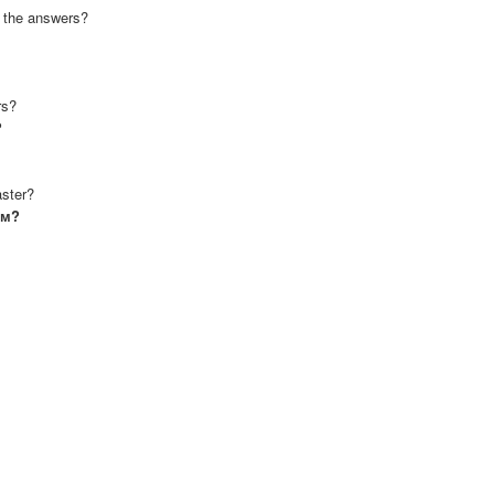
d the answers?
rs?
?
aster?
ом?