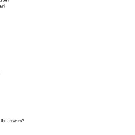
ом?
d
d the answers?