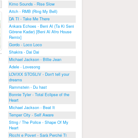
Kimo Sounds - Rise Slow
Aitch - RMB (Ring My Bell)
DA TI - Take Me There
Ankara Echoes - Beni Al (Ta Ki Seni
Görene Kadar) [Beni Al Afro House
Remix]
Gordo - Loco Loco
Shakira - Dai Dai
Michael Jackson - Billie Jean
Adele - Lovesong
LOVIXX STOSLIV - Don't tell your
dreams
Rammstein - Du hast
Bonnie Tyler - Total Eclipse of the
Heart
Michael Jackson - Beat It
Temper City - Self Aware
Sting / The Police - Shape Of My
Heart
Ricchi e Poveri - Sarà Perché Ti