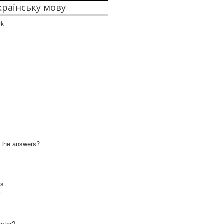
українську мову
rk
d the answers?
rs
?
aster?