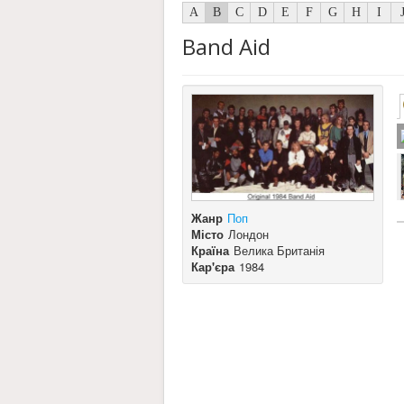
A
B
C
D
E
F
G
H
I
Band Aid
Жанр
Поп
Місто
Лондон
Країна
Велика Британія
Кар'єра
1984