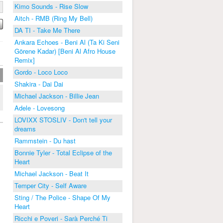
Kimo Sounds - Rise Slow
Aitch - RMB (Ring My Bell)
DA TI - Take Me There
Ankara Echoes - Beni Al (Ta Ki Seni
Görene Kadar) [Beni Al Afro House
Remix]
Gordo - Loco Loco
Shakira - Dai Dai
Michael Jackson - Billie Jean
Adele - Lovesong
LOVIXX STOSLIV - Don't tell your
dreams
Rammstein - Du hast
Bonnie Tyler - Total Eclipse of the
Heart
Michael Jackson - Beat It
Temper City - Self Aware
Sting / The Police - Shape Of My
Heart
Ricchi e Poveri - Sarà Perché Ti