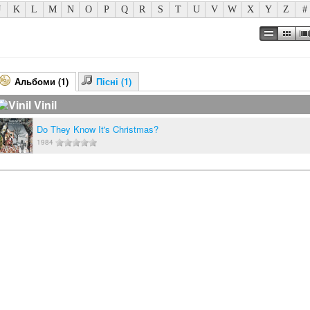
J
K
L
M
N
O
P
Q
R
S
T
U
V
W
X
Y
Z
#
Альбоми (1)
Пісні (1)
Vinil
Do They Know It's Christmas?
1984