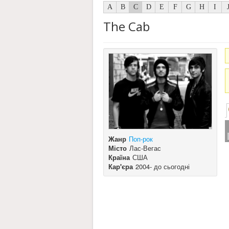
A
B
C
D
E
F
G
H
I
The Cab
Жанр
Поп-рок
Місто
Лас-Вегас
Країна
США
Кар'єра
2004- до сьогодні