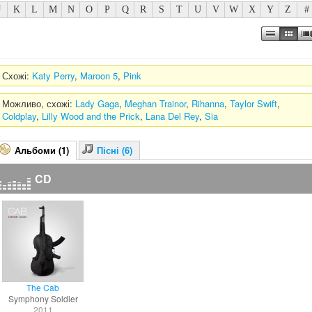
J
K
L
M
N
O
P
Q
R
S
T
U
V
W
X
Y
Z
#
Схожі:
Katy Perry
,
Maroon 5
,
Pink
Можливо, схожі:
Lady Gaga
,
Meghan Trainor
,
Rihanna
,
Taylor Swift
,
Coldplay
,
Lilly Wood and the Prick
,
Lana Del Rey
,
Sia
Альбоми (1)
Пісні (6)
CD
The Cab
Symphony Soldier
2011