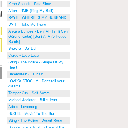
Kimo Sounds - Rise Slow
Aitch - RMB (Ring My Bell)
RAYE - WHERE IS MY HUSBAND!
DA TI - Take Me There
Ankara Echoes - Beni Al (Ta Ki Seni
Görene Kadar) [Beni Al Afro House
Remix]
Shakira - Dai Dai
Gordo - Loco Loco
Sting / The Police - Shape Of My
Heart
Rammstein - Du hast
LOVIXX STOSLIV - Don't tell your
dreams
Temper City - Self Aware
Michael Jackson - Billie Jean
Adele - Lovesong
HUGEL - Movin' To The Sun
Sting / The Police - Desert Rose
Bonnie Tyler - Total Eclipse of the