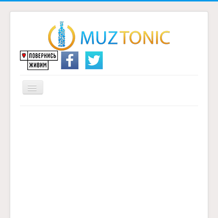
Перемикач
навігації
Головна
Надіслати переклад