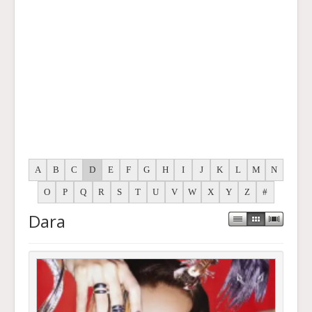
A
B
C
D
E
F
G
H
I
J
K
L
M
N
O
P
Q
R
S
T
U
V
W
X
Y
Z
#
Dara