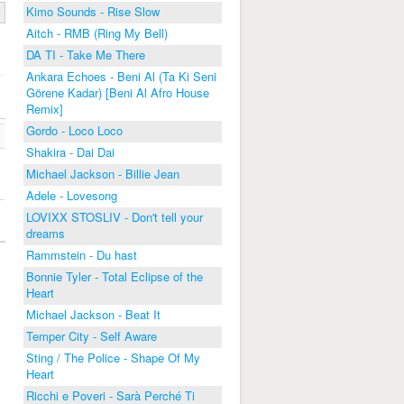
Kimo Sounds - Rise Slow
Aitch - RMB (Ring My Bell)
DA TI - Take Me There
Ankara Echoes - Beni Al (Ta Ki Seni
Görene Kadar) [Beni Al Afro House
Remix]
Gordo - Loco Loco
Shakira - Dai Dai
Michael Jackson - Billie Jean
Adele - Lovesong
LOVIXX STOSLIV - Don't tell your
dreams
Rammstein - Du hast
Bonnie Tyler - Total Eclipse of the
Heart
Michael Jackson - Beat It
Temper City - Self Aware
Sting / The Police - Shape Of My
Heart
Ricchi e Poveri - Sarà Perché Ti