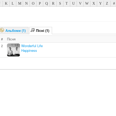
J
K
L
M
N
O
P
Q
R
S
T
U
V
W
X
Y
Z
#
Альбоми (1)
Пісні (1)
#
Пісня
2
Wonderful Life
Happiness