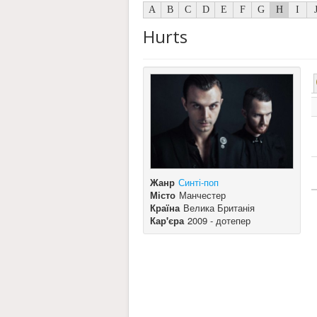
A
B
C
D
E
F
G
H
I
Hurts
Жанр
Синті-поп
Місто
Манчестер
Країна
Велика Британія
Кар'єра
2009 - дотепер