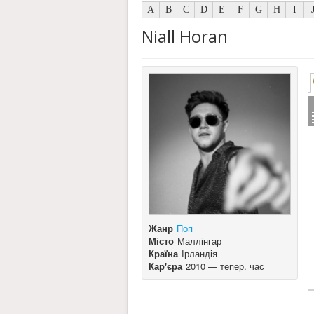
A
B
C
D
E
F
G
H
I
Niall Horan
Жанр
Поп
Місто
Маллінгар
Країна
Ірландія
Кар'єра
2010 — тепер. час