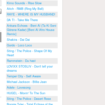
Kimo Sounds - Rise Slow
Aitch - RMB (Ring My Bell)
RAYE - WHERE IS MY HUSBAND!
DA TI - Take Me There
Ankara Echoes - Beni Al (Ta Ki Seni
Görene Kadar) [Beni Al Afro House
Remix]
Shakira - Dai Dai
Gordo - Loco Loco
Sting / The Police - Shape Of My
Heart
Rammstein - Du hast
LOVIXX STOSLIV - Don't tell your
dreams
Temper City - Self Aware
Michael Jackson - Billie Jean
Adele - Lovesong
HUGEL - Movin' To The Sun
Sting / The Police - Desert Rose
Bonnie Tyler - Total Eclipse of the