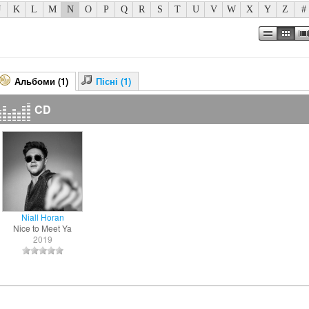
J
K
L
M
N
O
P
Q
R
S
T
U
V
W
X
Y
Z
#
Альбоми (1)
Пісні (1)
CD
Niall Horan
Nice to Meet Ya
2019