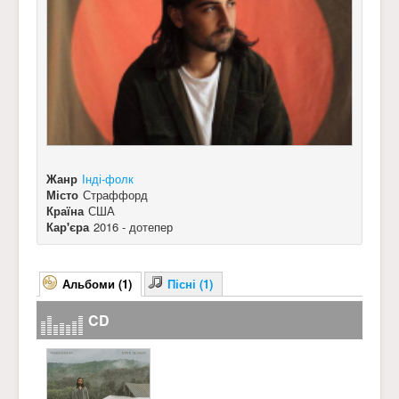
Жанр
Інді-фолк
Місто
Страффорд
Країна
США
Кар'єра
2016 - дотепер
Альбоми (1)
Пісні (1)
CD