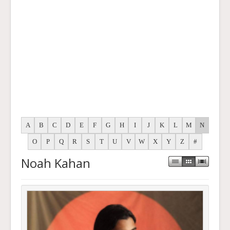
A
B
C
D
E
F
G
H
I
J
K
L
M
N
O
P
Q
R
S
T
U
V
W
X
Y
Z
#
Noah Kahan