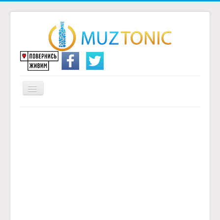
Перемикач
навігації
Головна
Надіслати переклад