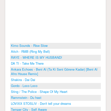
Kimo Sounds - Rise Slow
Aitch - RMB (Ring My Bell)
RAYE - WHERE IS MY HUSBAND!
DA TI - Take Me There
Ankara Echoes - Beni Al (Ta Ki Seni Görene Kadar) [Beni Al
Afro House Remix]
Shakira - Dai Dai
Gordo - Loco Loco
Sting / The Police - Shape Of My Heart
Rammstein - Du hast
LOVIXX STOSLIV - Don't tell your dreams
Temper City - Self Aware