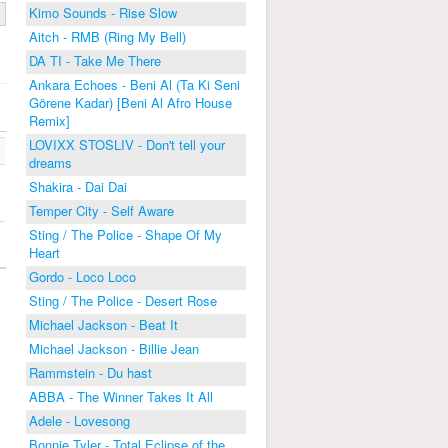
Kimo Sounds - Rise Slow
Aitch - RMB (Ring My Bell)
DA TI - Take Me There
Ankara Echoes - Beni Al (Ta Ki Seni
Görene Kadar) [Beni Al Afro House
Remix]
LOVIXX STOSLIV - Don't tell your
dreams
Shakira - Dai Dai
Temper City - Self Aware
Sting / The Police - Shape Of My
Heart
Gordo - Loco Loco
Sting / The Police - Desert Rose
Michael Jackson - Beat It
Michael Jackson - Billie Jean
Rammstein - Du hast
ABBA - The Winner Takes It All
Adele - Lovesong
Bonnie Tyler - Total Eclipse of the