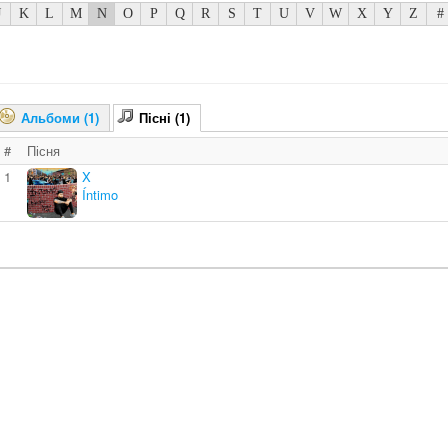
J
K
L
M
N
O
P
Q
R
S
T
U
V
W
X
Y
Z
#
Альбоми (1)
Пісні (1)
#
Пісня
1
X
Íntimo