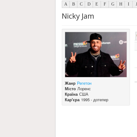
A
B
C
D
E
F
G
H
I
Nicky Jam
Жанр
Регетон
Місто
Лоренс
Країна
США
Кар'єра
1995 - дотепер