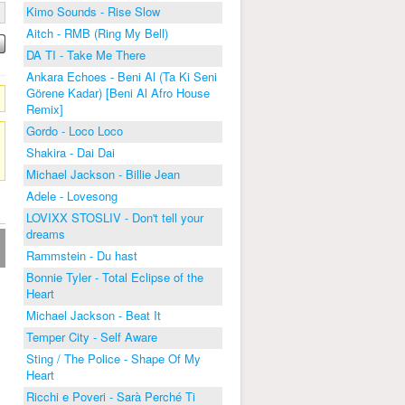
Kimo Sounds - Rise Slow
Aitch - RMB (Ring My Bell)
DA TI - Take Me There
Ankara Echoes - Beni Al (Ta Ki Seni
Görene Kadar) [Beni Al Afro House
Remix]
Gordo - Loco Loco
Shakira - Dai Dai
Michael Jackson - Billie Jean
Adele - Lovesong
LOVIXX STOSLIV - Don't tell your
dreams
Rammstein - Du hast
Bonnie Tyler - Total Eclipse of the
Heart
Michael Jackson - Beat It
Temper City - Self Aware
Sting / The Police - Shape Of My
Heart
Ricchi e Poveri - Sarà Perché Ti