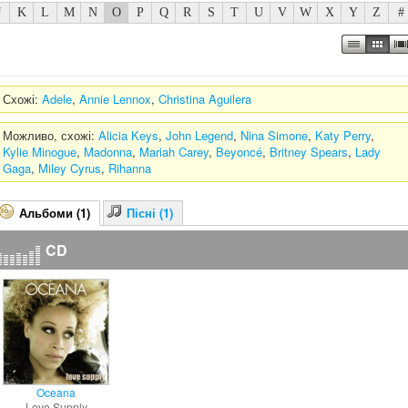
J
K
L
M
N
O
P
Q
R
S
T
U
V
W
X
Y
Z
#
Схожі:
Adele
,
Annie Lennox
,
Christina Aguilera
Можливо, схожі:
Alicia Keys
,
John Legend
,
Nina Simone
,
Katy Perry
,
Kylie Minogue
,
Madonna
,
Mariah Carey
,
Beyoncé
,
Britney Spears
,
Lady
Gaga
,
Miley Cyrus
,
Rihanna
Альбоми (1)
Пісні (1)
CD
Oceana
Love Supply