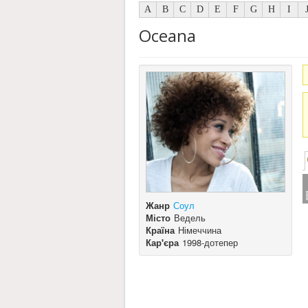
A
B
C
D
E
F
G
H
I
Oceana
Жанр
Соул
Місто
Ведель
Країна
Німеччина
Кар'єра
1998-дотепер