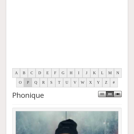
A
B
C
D
E
F
G
H
I
J
K
L
M
N
O
P
Q
R
S
T
U
V
W
X
Y
Z
#
Phonique