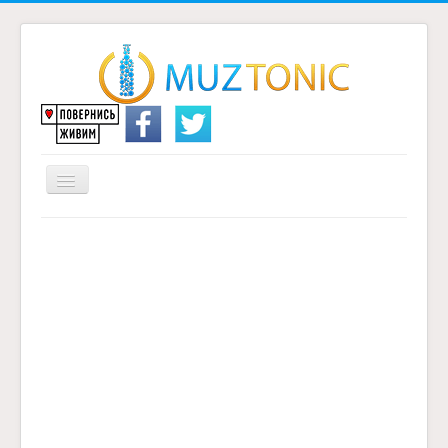
Перемикач
навігації
Головна
Надіслати переклад