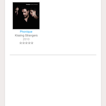
Phonique
Kissing Strangers
2010