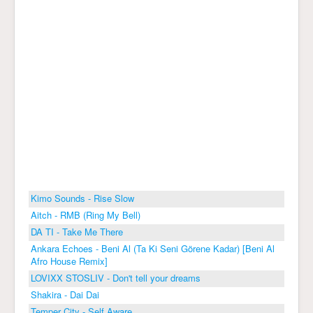
Kimo Sounds - Rise Slow
Aitch - RMB (Ring My Bell)
DA TI - Take Me There
Ankara Echoes - Beni Al (Ta Ki Seni Görene Kadar) [Beni Al
Afro House Remix]
LOVIXX STOSLIV - Don't tell your dreams
Shakira - Dai Dai
Temper City - Self Aware