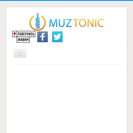
Перемикач
навігації
Головна
Надіслати переклад