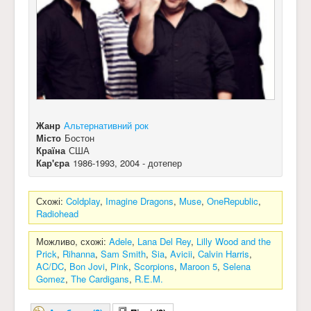
Жанр
Альтернативний рок
Місто
Бостон
Країна
США
Кар'єра
1986-1993, 2004 - дотепер
Схожі:
Coldplay
,
Imagine Dragons
,
Muse
,
OneRepublic
,
Radiohead
Можливо, схожі:
Adele
,
Lana Del Rey
,
Lilly Wood and the
Prick
,
Rihanna
,
Sam Smith
,
Sia
,
Avicii
,
Calvin Harris
,
AC/DC
,
Bon Jovi
,
Pink
,
Scorpions
,
Maroon 5
,
Selena
Gomez
,
The Cardigans
,
R.E.M.