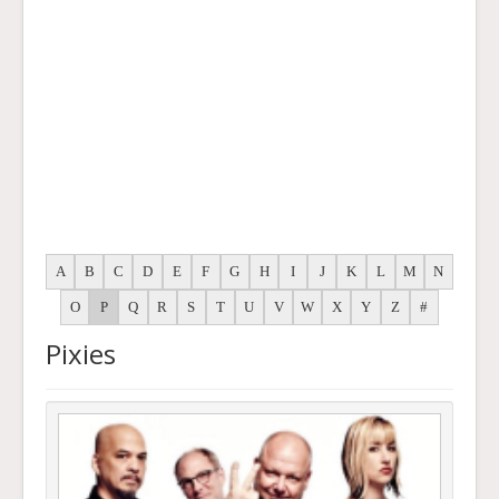
A
B
C
D
E
F
G
H
I
J
K
L
M
N
O
P
Q
R
S
T
U
V
W
X
Y
Z
#
Pixies