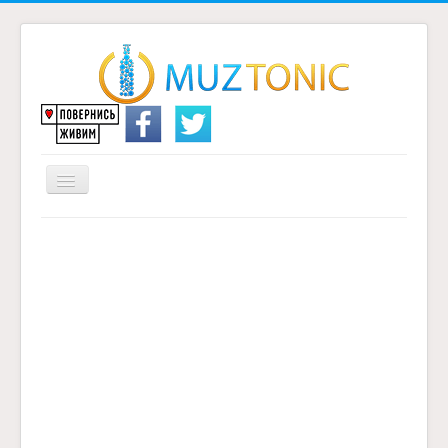
Перемикач
навігації
Головна
Надіслати переклад