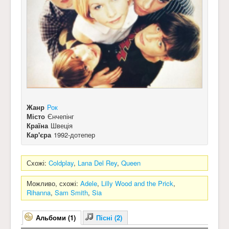
Жанр
Рок
Місто
Єнчепінг
Країна
Швеція
Кар'єра
1992-дотепер
Схожі:
Coldplay
,
Lana Del Rey
,
Queen
Можливо, схожі:
Adele
,
Lilly Wood and the Prick
,
Rihanna
,
Sam Smith
,
Sia
Альбоми (1)
Пісні (2)