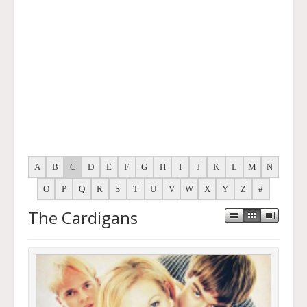
A
B
C
D
E
F
G
H
I
J
K
L
M
N
O
P
Q
R
S
T
U
V
W
X
Y
Z
#
The Cardigans