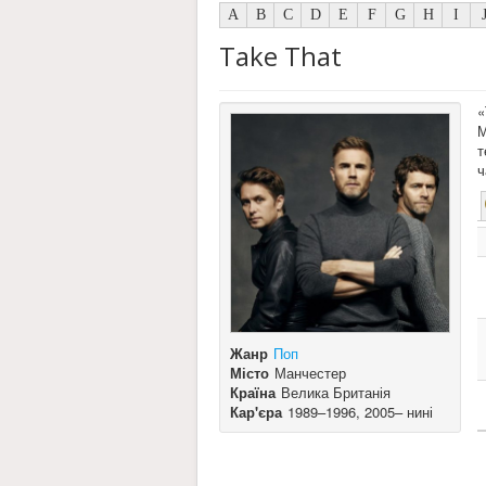
A
B
C
D
E
F
G
H
I
Take That
«
М
т
ч
Жанр
Поп
Місто
Манчестер
Країна
Велика Британія
Кар'єра
1989–1996, 2005– нині