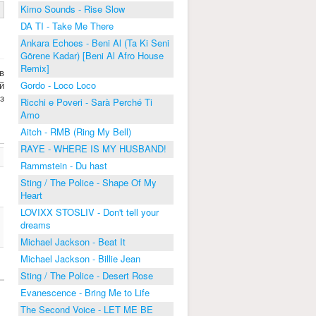
Kimo Sounds - Rise Slow
DA TI - Take Me There
Ankara Echoes - Beni Al (Ta Ki Seni
Görene Kadar) [Beni Al Afro House
Remix]
в
й
Gordo - Loco Loco
з
Ricchi e Poveri - Sarà Perché Ti
Amo
Aitch - RMB (Ring My Bell)
RAYE - WHERE IS MY HUSBAND!
Rammstein - Du hast
Sting / The Police - Shape Of My
Heart
LOVIXX STOSLIV - Don't tell your
dreams
Michael Jackson - Beat It
Michael Jackson - Billie Jean
Sting / The Police - Desert Rose
Evanescence - Bring Me to Life
The Second Voice - LET ME BE