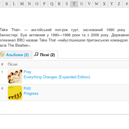
J
K
L
M
N
O
P
Q
R
S
T
U
V
W
X
Y
Z
#
Take That» — англійський поп-рок гурт, заснований 1990 року 
анчестері. Був активним у 1990—1996 роки та з 2006 року. Державни
елеканал BBC назвав Take That «найуспішнішою британською командою 
асів The Beatles».
Альбоми (2)
Пісні (2)
#
Пісня
1
Pray
Everything Changes (Expanded Edition)
4
Kidz
Progress