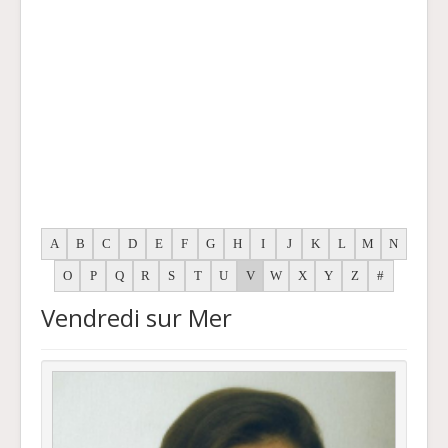
A
B
C
D
E
F
G
H
I
J
K
L
M
N
O
P
Q
R
S
T
U
V
W
X
Y
Z
#
Vendredi sur Mer