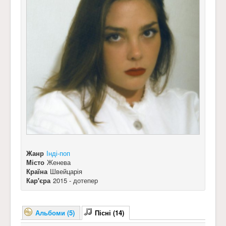
Жанр
Інді-поп
Місто
Женева
Країна
Швейцарія
Кар'єра
2015 - дотепер
Альбоми (5)
Пісні (14)