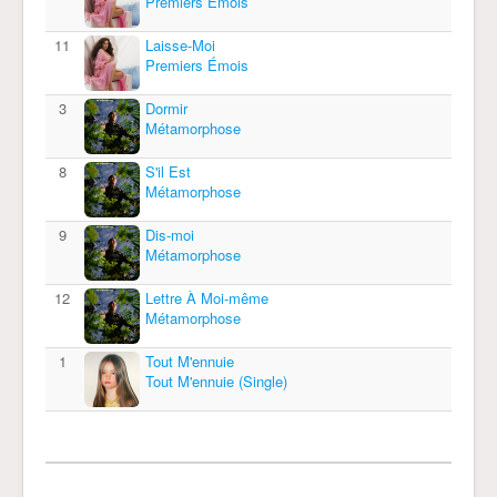
Premiers Émois
11
Laisse-Moi
Premiers Émois
3
Dormir
Métamorphose
8
S'il Est
Métamorphose
9
Dis-moi
Métamorphose
12
Lettre À Moi-même
Métamorphose
1
Tout M'ennuie
Tout M'ennuie (Single)