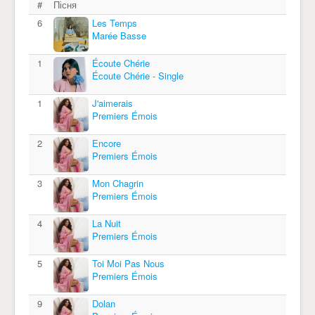
#
Пісня
6
Les Temps
Mar​é​e Basse
1
Écoute Chérie
Écoute Chérie - Single
1
J'aimerais
Premiers Émois
2
Encore
Premiers Émois
3
Mon Chagrin
Premiers Émois
4
La Nuit
Premiers Émois
5
Toi Moi Pas Nous
Premiers Émois
9
Dolan