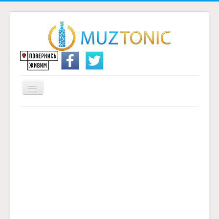
Перемикач
навігації
Головна
Надіслати переклад