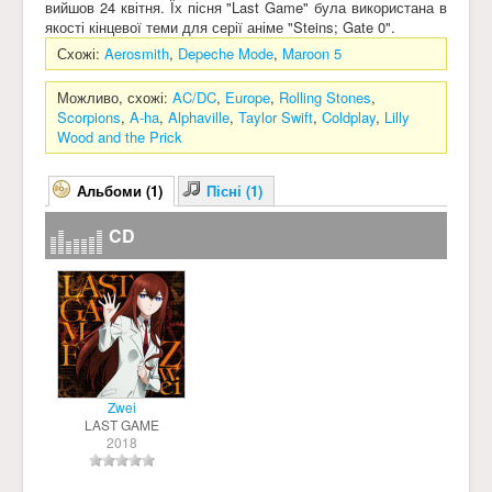
вийшов 24 квітня. Їх пісня "Last Game" була використана в
якості кінцевої теми для серії аніме "Steins; Gate 0".
Схожі:
Aerosmith
,
Depeche Mode
,
Maroon 5
Можливо, схожі:
AC/DC
,
Europe
,
Rolling Stones
,
Scorpions
,
A-ha
,
Alphaville
,
Taylor Swift
,
Coldplay
,
Lilly
Wood and the Prick
Альбоми (1)
Пісні (1)
CD
Zwei
LAST GAME
2018