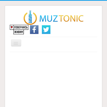
Перемикач
навігації
Головна
Надіслати переклад