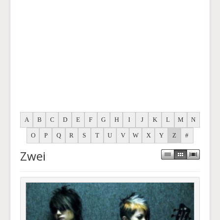
A
B
C
D
E
F
G
H
I
J
K
L
M
N
O
P
Q
R
S
T
U
V
W
X
Y
Z
#
Zwei