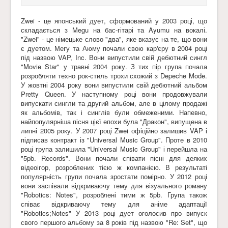
Zwei - це японський дует, сформований у 2003 році, що
складається з Megu на бас-гітарі та Ayumu на вокалі.
"Zwei" - це німецьке слово "два", яке вказує на те, що вони
є дуетом. Мегу та Аюму почали свою кар'єру в 2004 році
під назвою VAP, Inc. Вони випустили свій дебютний сингл
"Movie Star" у травні 2004 року. З тих пір група почала
розробляти техно рок-стиль трохи схожий з Depeche Mode.
У жовтні 2004 року вони випустили свій дебютний альбом
Pretty Queen. У наступному році вони продовжували
випускати сингли та другий альбом, але в цілому продажі
як альбомів, так і синглів були обмеженими. Напевно,
найпопулярніша пісня цієї епохи була "Дракон", випущена в
липні 2005 року. У 2007 році Zwei офіційно залишив VAP і
підписав контракт із "Universal Music Group". Проте в 2010
році група залишила "Universal Music Group" і перейшла на
"5pb. Records". Вони почали співати пісні для деяких
відеоігор, розроблених тією ж компанією. В результаті
популярність групи почала зростати помірно. У 2012 році
вони заспівали відкриваючу тему для візуального роману
"Robotics: Notes", розроблені тими ж 5pb. Група також
співає відкриваючу тему для аніме адаптації
"Robotics;Notes" У 2013 році дует оголосив про випуск
свого першого альбому за 8 років під назвою "Re: Set", що