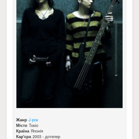
Жанр
J-рок
Місто
Токіо
Країна
Японія
Кар'єра
2003 - дотепер