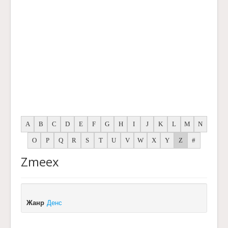
A
B
C
D
E
F
G
H
I
J
K
L
M
N
O
P
Q
R
S
T
U
V
W
X
Y
Z
#
Zmeex
Жанр
Денс