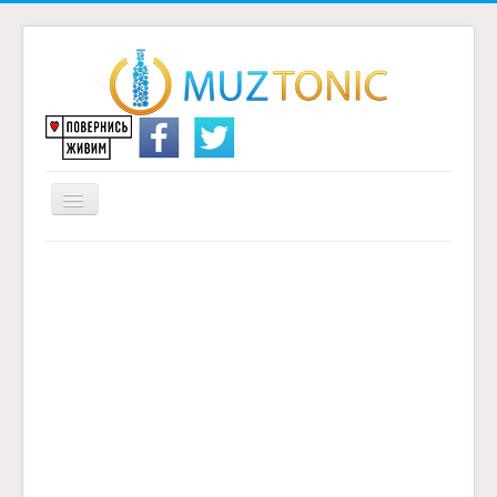
Перемикач
навігації
Головна
Надіслати переклад