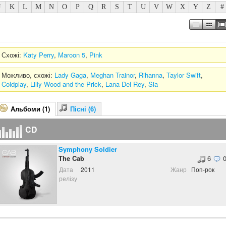
J
K
L
M
N
O
P
Q
R
S
T
U
V
W
X
Y
Z
#
Схожі:
Katy Perry
,
Maroon 5
,
Pink
Можливо, схожі:
Lady Gaga
,
Meghan Trainor
,
Rihanna
,
Taylor Swift
,
Coldplay
,
Lilly Wood and the Prick
,
Lana Del Rey
,
Sia
Альбоми (1)
Пісні (6)
CD
Symphony Soldier
The Cab
6
Дата
2011
Жанр
Поп-рок
релізу