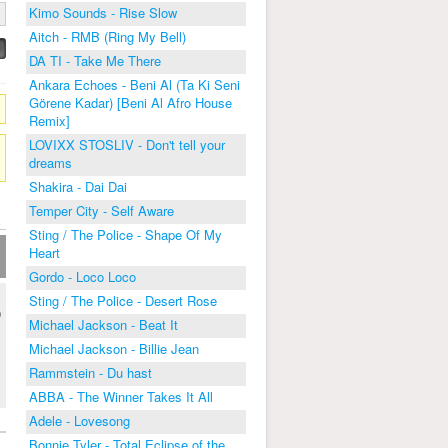
Kimo Sounds - Rise Slow
Aitch - RMB (Ring My Bell)
DA TI - Take Me There
Ankara Echoes - Beni Al (Ta Ki Seni
Görene Kadar) [Beni Al Afro House
Remix]
LOVIXX STOSLIV - Don't tell your
dreams
Shakira - Dai Dai
Temper City - Self Aware
Sting / The Police - Shape Of My
Heart
Gordo - Loco Loco
Sting / The Police - Desert Rose
0
Michael Jackson - Beat It
Michael Jackson - Billie Jean
Rammstein - Du hast
ABBA - The Winner Takes It All
Adele - Lovesong
Bonnie Tyler - Total Eclipse of the