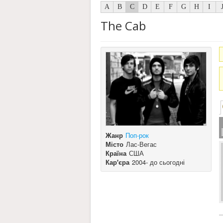
A
B
C
D
E
F
G
H
I
The Cab
Жанр
Поп-рок
Місто
Лас-Вегас
Країна
США
Кар'єра
2004- до сьогодні