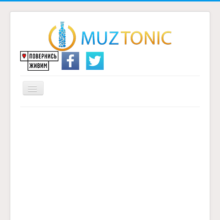
Перемикач
навігації
Головна
Надіслати переклад