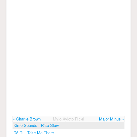
« Charlie Brown
Mylo Xyloto Пісні
Major Minus »
Kimo Sounds - Rise Slow
DA TI - Take Me There