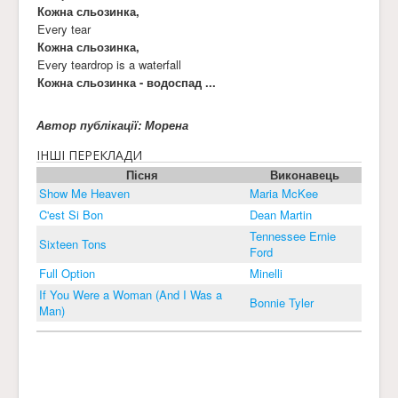
Кожна сльозинка,
Every tear
Кожна сльозинка,
Every teardrop is a waterfall
Кожна сльозинка - водоспад ...
Автор публікації: Морена
ІНШІ ПЕРЕКЛАДИ
Пісня
Виконавець
Show Me Heaven
Maria McKee
C'est Si Bon
Dean Martin
Tennessee Ernie
Sixteen Tons
Ford
Full Option
Minelli
If You Were a Woman (And I Was a
Bonnie Tyler
Man)