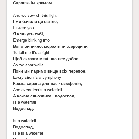
Справжнім храмом ...
And we saw oh this light
І ми бачили це світло,
I swear you
Я клянусь тобі,
Emerge blinking into
Воно виникло, мерехтячи зсередини,
To tell me it’s alright
Щоб сказати мені, що все добре.
As we soar walls
Поки ми паримо вище всіх перепон,
Every siren is a symphony
Кожна сирена для нас - симфонія,
And every tear’s a waterfall
А кожна сльозинка - водоспад,
Is a waterfall
Водоспад.
Is a waterfall
Водоспад,
Is a is a waterfall