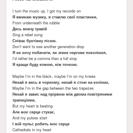
I turn the music up, I got my records on
Я вмикаю музику, я ставлю свої пластинки,
From underneath the rubble
Десь внизу гравій
Sing a rebel song
Співає бунтівну пісню.
Don’t want to see another generation drop
Я не хочу побачити, як згине чергове покоління,
I’d rather be a comma than a full stop
Я краще буду комою, ніж точкою.
Maybe I’m in the black, maybe I’m on my knees
Нехай я весь в чорному, нехай я стою на колінах,
Maybe I’m in the gap between the two trapezes
Нехай я завис над прірвою між двома повітряними
трапеціями,
But my heart is beating
Але моє серце стукає,
And my pulses start
І мій пульс робить моє серце
Cathedrals in my heart