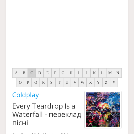
A
B
C
D
E
F
G
H
I
J
K
L
M
N
O
P
Q
R
S
T
U
V
W
X
Y
Z
#
Coldplay
Every Teardrop Is a
Waterfall - переклад
пісні