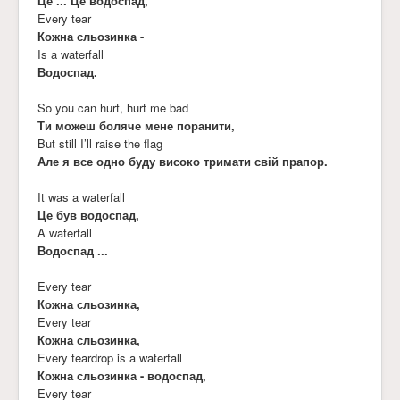
Це ... Це водоспад,
Every tear
Кожна сльозинка -
Is a waterfall
Водоспад.
So you can hurt, hurt me bad
Ти можеш боляче мене поранити,
But still I’ll raise the flag
Але я все одно буду високо тримати свій прапор.
It was a waterfall
Це був водоспад,
A waterfall
Водоспад ...
Every tear
Кожна сльозинка,
Every tear
Кожна сльозинка,
Every teardrop is a waterfall
Кожна сльозинка - водоспад,
Every tear