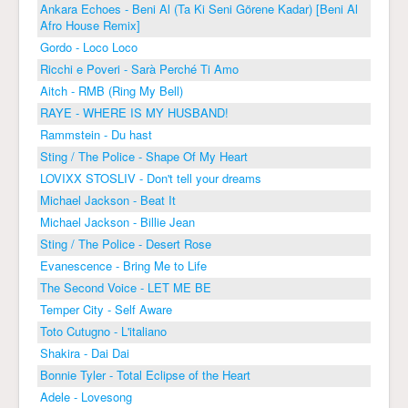
Ankara Echoes - Beni Al (Ta Ki Seni Görene Kadar) [Beni Al
Afro House Remix]
Gordo - Loco Loco
Ricchi e Poveri - Sarà Perché Ti Amo
Aitch - RMB (Ring My Bell)
RAYE - WHERE IS MY HUSBAND!
Rammstein - Du hast
Sting / The Police - Shape Of My Heart
LOVIXX STOSLIV - Don't tell your dreams
Michael Jackson - Beat It
Michael Jackson - Billie Jean
Sting / The Police - Desert Rose
Evanescence - Bring Me to Life
The Second Voice - LET ME BE
Temper City - Self Aware
Toto Cutugno - L'italiano
Shakira - Dai Dai
Bonnie Tyler - Total Eclipse of the Heart
Adele - Lovesong