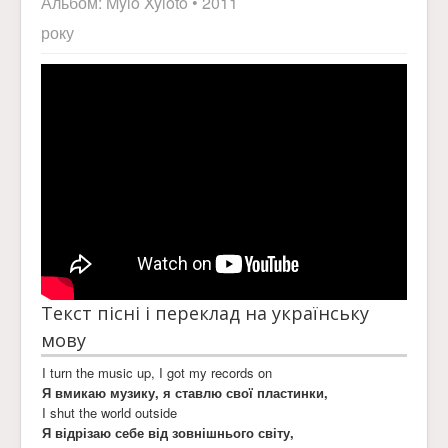
Альбом:
Mylo Xyloto
• 2011
року
Текст пісні і переклад на українську
мову
I turn the music up, I got my records on
Я вмикаю музику, я ставлю свої пластинки,
I shut the world outside
Я відрізаю себе від зовнішнього світу,