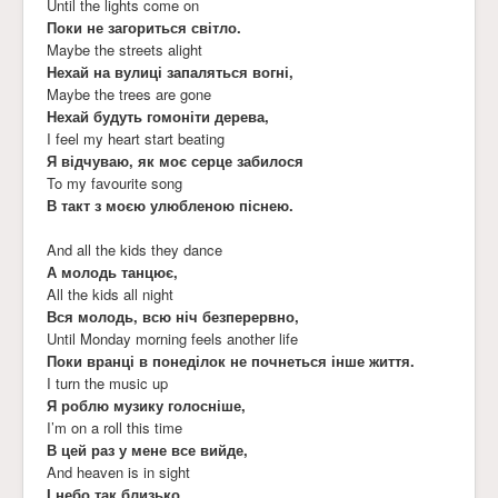
Until the lights come on
Поки не загориться світло.
Maybe the streets alight
Нехай на вулиці запаляться вогні,
Maybe the trees are gone
Нехай будуть гомоніти дерева,
I feel my heart start beating
Я відчуваю, як моє серце забилося
To my favourite song
В такт з моєю улюбленою піснею.
And all the kids they dance
А молодь танцює,
All the kids all night
Вся молодь, всю ніч безперервно,
Until Monday morning feels another life
Поки вранці в понеділок не почнеться інше життя.
I turn the music up
Я роблю музику голосніше,
I’m on a roll this time
В цей раз у мене все вийде,
And heaven is in sight
І небо так близько ...